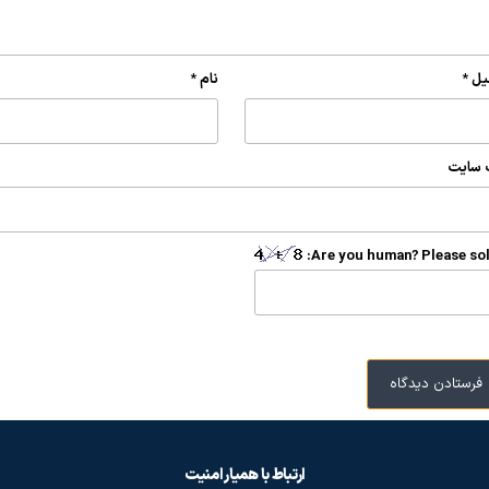
یل
*
نام
*
 سایت
Are you human? Please sol
ارتباط با همیار امنیت