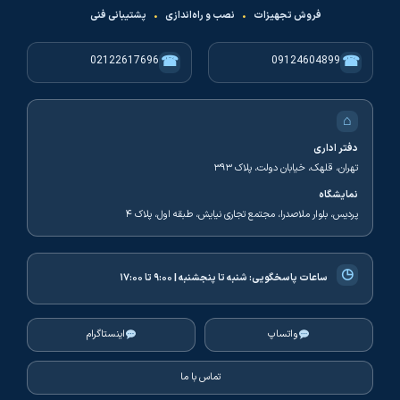
فروش تجهیزات
•
نصب و راه‌اندازی
•
پشتیبانی فنی
☎
☎
02122617696
09124604899
⌂
دفتر اداری
تهران، قلهک، خیابان دولت، پلاک ۳۹۳
نمایشگاه
پردیس، بلوار ملاصدرا، مجتمع تجاری نیایش، طبقه اول، پلاک ۴
◷
ساعات پاسخگویی:
شنبه تا پنجشنبه | ۹:۰۰ تا ۱۷:۰۰
واتساپ
اینستاگرام
تماس با ما