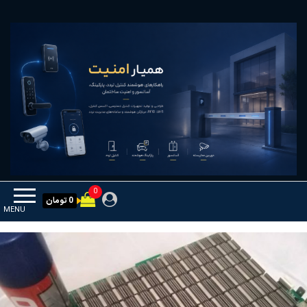
Ski
همیار امنیت
کنترل تردد و هوشمندسازی تجهیزات
t
th
conten
0
0 تومان
MENU