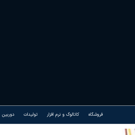
Ski
t
th
conten
هم
کنت
هو
ام
تجه
فروشگاه
کاتالوگ و نرم افزار
تولیدات
دوربین 