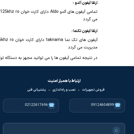
ارتقا آیفون آلدو
:
می گردد
ارتقا آیفون تکنما
:
مدیریت می گردد
در نتیجه تمامی آیفون ها را می توانید مجهز به دستگاه توکار sh720d کنید و از امکانات هوشمند مدیریتی این کارت خوان دارای نرم افزار استفا
ارتباط با همیار امنیت
فروش تجهیزات
•
نصب و راه‌اندازی
•
پشتیبانی فنی
☎
☎
02122617696
09124604899
⌂