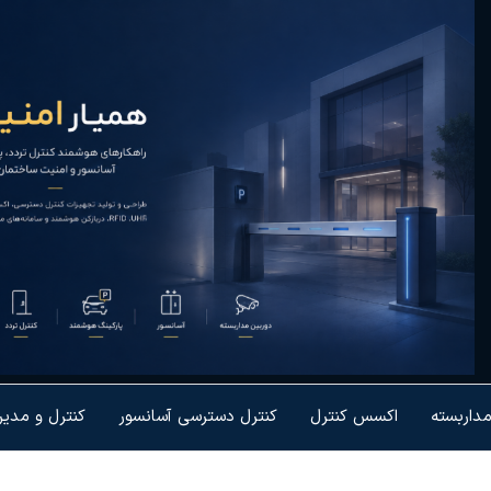
یار
رل تردد و
شمندسازی
نیت
یزات
مداربسته
اکسس کنترل
کنترل دسترسی آسانسور
کنترل و مدی