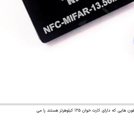
ارتقا آیفون تصویری ، ارتقاء آیفون کارتی 125khz به 13.56Mhz ، کارتی کردن آیفون تصویری به نوع مایفر کاملا توکار و امن. تمامی آیفون هایی که دارای کارت خوان ۱۲۵ کیلوهرتز هستند را می