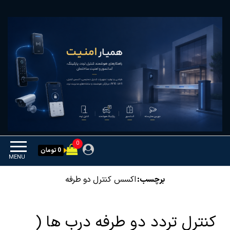
Ski
همیار امنیت
کنترل تردد و هوشمندسازی
t
تجهیزات
th
conten
0
0 تومان
MENU
برچسب:
اکسس کنترل دو طرفه
کنترل تردد دو طرفه درب ها (