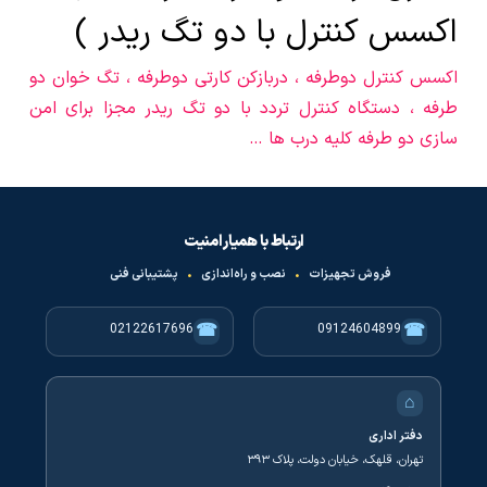
اکسس کنترل با دو تگ ریدر )
اکسس کنترل دوطرفه ، دربازکن کارتی دوطرفه ، تگ خوان دو
طرفه ، دستگاه کنترل تردد با دو تگ ریدر مجزا برای امن
سازی دو طرفه کلیه درب ها …
ارتباط با همیار امنیت
فروش تجهیزات
•
نصب و راه‌اندازی
•
پشتیبانی فنی
☎
☎
02122617696
09124604899
⌂
دفتر اداری
تهران، قلهک، خیابان دولت، پلاک ۳۹۳