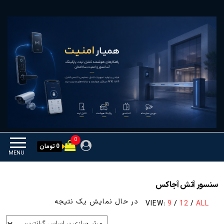
Ski
همیار امنیت
کنترل تردد و هوشمندسازی
t
تجهیزات
th
conten
0
0 تومان
MENU
سنسور آتش آجاکس
در حال نمایش یک نتیجه
VIEW:
9
/
12
/
ALL