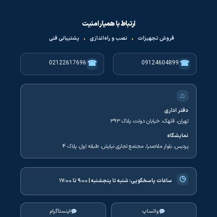
ارتباط با همیار امنیت
فروش تجهیزات
•
نصب و راه‌اندازی
•
پشتیبانی فنی
☎
☎
02122617696
09124604899
⌂
دفتر اداری
تهران، قلهک، خیابان دولت، پلاک ۳۹۳
نمایشگاه
پردیس، بلوار ملاصدرا، مجتمع تجاری نیایش، طبقه اول، پلاک ۴
◷
ساعات پاسخگویی:
شنبه تا پنجشنبه | ۹:۰۰ تا ۱۷:۰۰
واتساپ
اینستاگرام