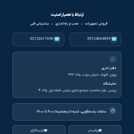
ارتباط با همیار امنیت
فروش تجهیزات
•
نصب و راه‌اندازی
•
پشتیبانی فنی
☎
☎
02122617696
09124604899
⌂
دفتر اداری
تهران، قلهک، خیابان دولت، پلاک ۳۹۳
نمایشگاه
پردیس، بلوار ملاصدرا، مجتمع تجاری نیایش، طبقه اول، پلاک ۴
◷
ساعات پاسخگویی:
شنبه تا پنجشنبه | ۹:۰۰ تا ۱۷:۰۰
واتساپ
اینستاگرام