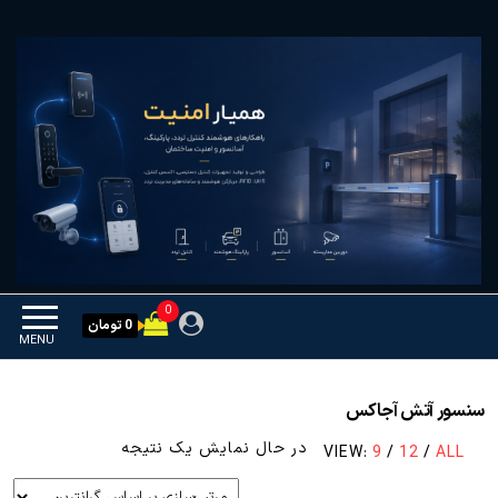
Ski
همیار امنیت
کنترل تردد و هوشمندسازی
t
تجهیزات
th
conten
0
0 تومان
MENU
سنسور آتش آجاکس
در حال نمایش یک نتیجه
VIEW:
9
/
12
/
ALL