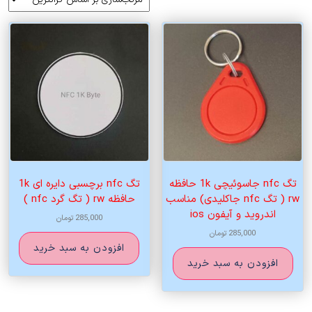
اساس
قیمت:
زیاد
به
کم
تگ nfc جاسوئیچی 1k حافظه
تگ nfc برچسبی دایره ای 1k
rw ( تگ nfc جاکلیدی) مناسب
حافظه rw ( تگ گرد nfc )
اندروید و آیفون ios
285,000
تومان
285,000
تومان
افزودن به سبد خرید
افزودن به سبد خرید