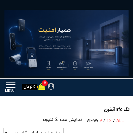
Ski
همیار امنیت
کنترل تردد و هوشمندسازی
t
تجهیزات
th
conten
0
0 تومان
MENU
تگ nfc آیفون
مرتب‌سازی
نمایش همه 2 نتیجه
VIEW:
9
/
12
/
ALL
بر