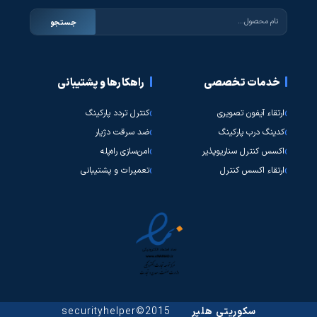
جستجو
خدمات تخصصی
راهکارها و پشتیبانی
ارتقاء آیفون تصویری
کنترل تردد پارکینگ
کدینگ درب پارکینگ
ضد سرقت دژیار
اکسس کنترل سناریوپذیر
امن‌سازی راه‌پله
ارتقاء اکسس کنترل
تعمیرات و پشتیبانی
سکوریتی هلپر
2015©securityhelper