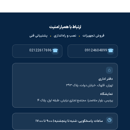
ارتباط با همیار امنیت
فروش تجهیزات
•
نصب و راه‌اندازی
•
پشتیبانی فنی
☎
☎
02122617696
09124604899
⌂
دفتر اداری
تهران، قلهک، خیابان دولت، پلاک ۳۹۳
نمایشگاه
پردیس، بلوار ملاصدرا، مجتمع تجاری نیایش، طبقه اول، پلاک ۴
◷
ساعات پاسخگویی:
شنبه تا پنجشنبه | ۹:۰۰ تا ۱۷:۰۰