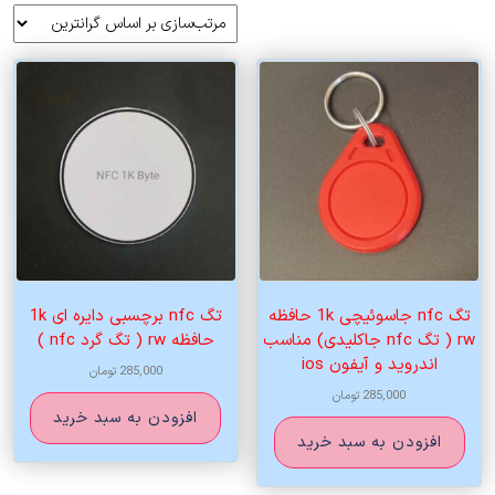
بر
اساس
قیمت:
زیاد
به
کم
تگ nfc جاسوئیچی 1k حافظه
تگ nfc برچسبی دایره ای 1k
rw ( تگ nfc جاکلیدی) مناسب
حافظه rw ( تگ گرد nfc )
اندروید و آیفون ios
285,000
تومان
285,000
تومان
افزودن به سبد خرید
افزودن به سبد خرید