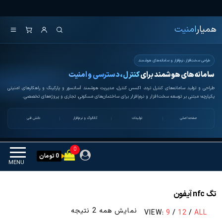
Ski
همیار امنیت
کنترل تردد و هوشمندسازی
t
تجهیزات
همیار
امنیت
th
conten
طراحی سخت‌افزار، نرم‌افزار و سامانه‌های هوشمند
سامانه‌های هوشمند برای
کنترل، دسترسی و امنیت
طراحی و تولید سامانه‌های کنترل تردد، اکسس کنترل، مدیریت هوشمند آسانسور و پارکینگ و راهکارهای امنیتی
یکپارچه؛ مبتنی بر توسعه سخت‌افزار و نرم‌افزار برای ساختمان‌های مسکونی، تجاری و پروژه‌های تخصصی.
صفحه اصلی
تولیدات
کاتالوگ و نرم‌افزار
دانش فنی
0
0 تومان
MENU
تگ nfc آیفون
مرتب‌سازی
نمایش همه 2 نتیجه
VIEW:
9
/
12
/
ALL