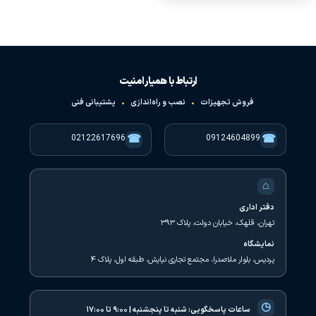
ارتباط با همیار امنیت
فروش تجهیزات
•
نصب و راه‌اندازی
•
پشتیبانی فنی
☎
☎
02122617696
09124604899
⌂
دفتر اداری
تهران، قلهک، خیابان دولت، پلاک ۳۹۳
نمایشگاه
پردیس، بلوار ملاصدرا، مجتمع تجاری نیایش، طبقه اول، پلاک ۴
◷
ساعات پاسخگویی:
شنبه تا پنجشنبه | ۹:۰۰ تا ۱۷:۰۰