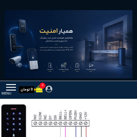
Ski
همیار امنیت
کنترل تردد و هوشمندسازی تجهیزات
t
th
conten
0
0 تومان
MENU