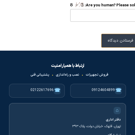
Are you human? Please sol
ارتباط با همیار امنیت
فروش تجهیزات
•
نصب و راه‌اندازی
•
پشتیبانی فنی
☎
☎
02122617696
09124604899
⌂
دفتر اداری
تهران، قلهک، خیابان دولت، پلاک ۳۹۳