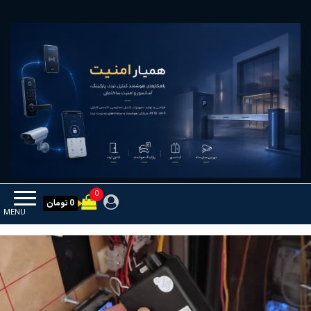
Ski
همیار امنیت
کنترل تردد و هوشمندسازی تجهیزات
t
th
conten
0
0 تومان
MENU