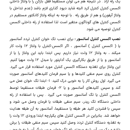
یک رله آزاد . در نتیجه هم می توان مستقیما قفل بازکن را با ولتاژ داخلی
اکسس کنترل کنترل کرد البته شاید دیود گذاری لازم باشد (عدم تداخل با
ولتاژ آیفون) و هم از طریق رله . با توجه به اینکه ولتاژ کانکتور مستقیم در
اکسس کنترل های گوناگون متغیر است لذا استفاده از رله داخلی اکسس
کنترل توصیه می شود.
نصب اکسس کنترل آسانسور :
برای نصب تگ خوان کنترل تردد آسانسور
یا ( اکسس کنترل ) آسانسور ، اگر اکسس-کنترل با ولتاژ ۱۲ ولت کار
میکند ، به ولتاژ ۱۲ ولت نیاز داریم. پس ابتدا باید این ولتاژ را یا از
آسانسور و یا از طریق بکارگیری یک آداپتور یا مبدل ۱۲ ولت مهیا کنیم.
این ولتاژ برای تغذیه دستگاه اکسس کنترل مورد استفاده قرار می گیرد.
کنترل روی سیم منفی کلیدها و یا سیم فرمان کلیدهای آسانسور صورت
می گیرد. اول روش کار را به خوبی درک کنید: ۱- ابتدا تگ خوان عمل می
کند و سپس کلیدهای آسانسور و یا ۲- فرمان طبقات مستقیما توسط
اکسس کنترل یا تگ آسانسور صورت می گیرد . پس با استفاده از رله
داخلی دستگاه تگ ریدر، سیم منفی طبقات یا فرمان وصل می شود و
سپس با فشردن کلید هر طبقه یا مستقیما، آسانسور به آن طبقه هدایت
خواهد شد. بنابراین در اکسس کنترل های یکپارچه ابتدا ورودی ۱۲ ولت را
به تغذیه دستگاه کنترل تردد وصل کنید سپس سیم منفی طبقات را برش
داده و یک سر آن را به ورودی رله تگ خوان و سر دیگر آن را به خروجی