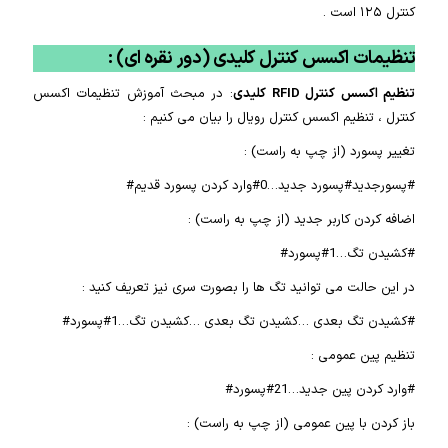
کنترل ۱۲۵ است .
تنظیمات اکسس کنترل کلیدی (دور نقره ای) :
تنظیم اکسس کنترل RFID
کلیدی
: در مبحث آموزش تنظیمات اکسس
کنترل ، تنظیم اکسس کنترل رویال را بیان می کنیم :
تغییر پسورد (از چپ به راست) :
#پسورجدید#پسورد جدید…0#وارد کردن پسورد قدیم#
اضافه کردن کاربر جدید (از چپ به راست) :
#کشیدن تگ…1#پسورد#
در این حالت می توانید تگ ها را بصورت سری نیز تعریف کنید :
#کشیدن تگ بعدی …کشیدن تگ بعدی …کشیدن تگ…1#پسورد#
تنظیم پین عمومی :
#وارد کردن پین جدید…21#پسورد#
باز کردن با پین عمومی (از چپ به راست) :