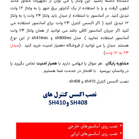
دستگاه داشته باشید. این ولتاژ را می توان از تجهیزات مجاور مانند
آیفون گرفت و یا با استفاده از یک آداپتور برق شهر را به ولتاژ ۱۲ ولت
تبدیل کنید. در آسانسور با استفاده از مبدل باید ولتاژ ۲۴ ولت را به ولتاژ
۱۲ تبدیل کنید ( اگر اکسس کنترل ۲۴ ولت برای آسانسور استفاده می
کنید اگر جریان آسانسور کافی باشد می توانید از همان ولتاژ ۲۴ ولت
آسانسور استفاده نمایید ). مدل sh800rec و sh416rec از این نوع
هستند. مبدل را می توانید از فروشگاه «همیار امنیت خرید کنید . (
مبدل
۲۴ به ۱۲ ولت
)
مشاوره رایگان
: هر سوال یا ابهامی دارید با
همیار امنیت
تماس بگیرید یا
در واتساپ بپرسید . با افتخار در خدمت شما هستیم .
نصب اکسس کنترل sh410 و sh408 :