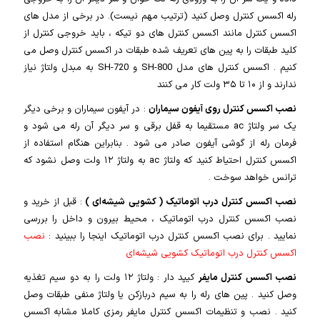
رله اکسس کنترل وصل کنید (ترتیب مهم نیست). در برخی از مدل های
اکسس کنترل مانند اکسس کنترل های دو تیکه ، باید خروجی کنترل از
کلید طبقات را به پین های تعریف شده طبقات در اکسس کنترل وصل می
کنیم . اکسس کنترل های مدل SH-800 و SH-720 به مبدل ولتاژ نیاز
ندارند و از ۱۰ تا ۳۵ ولت کار می کنند
نصب اکسس کنترل روی آیفون سیماران
: در آیفون سیماران و برخی دیگر
یک سر ولتاژ ac مستقیما به قفل برقی و سر دیگر آن رله می شود و
فرمان رله از گوشی آیفون صادر می شود . بنابراین هنگام استفاده از
اکسس کنترل احتیاط کنید که ولتاژ ac به ولتاژ ۱۲ ولت وصل نشود که
ترانس خواهد سوخت .
نصب اکسس کنترل درب اتوماتیک ( کشویی شیشه‌ای )
: قبل از خرید و
نصب اکسس کنترل درب اتوماتیک ، محیط بیرون و داخل را بررسی
نمایید . برای نصب اکسس کنترل درب اتوماتیک اینجا را ببینید :
نصب
اکسس کنترل درب اتوماتیک کشویی شیشه‌ای
نصب اکسس کنترل مایفر
کیپد دار : ولتاژ ۱۲ ولت را به دو سیم تغذیه
وصل کنید . پین های رله را به سیم دربازکن یا ولتاژ منفی طبقات وصل
کنید . نصب و تنظیمات اکسس کنترل مایفر رمزی کاملا مشابه اکسس