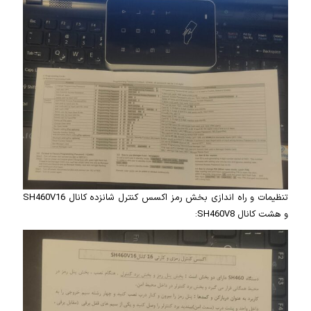
تنظیمات و راه اندازی بخش رمز اکسس کنترل شانزده کانال SH460V16
و هشت کانال SH460V8: