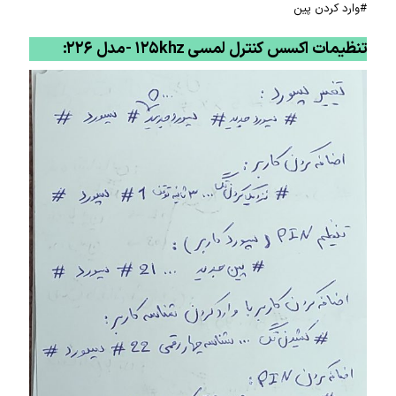
#وارد کردن پین
تنظیمات اکسس کنترل لمسی ۱۲۵khz -مدل ۲۲۶: