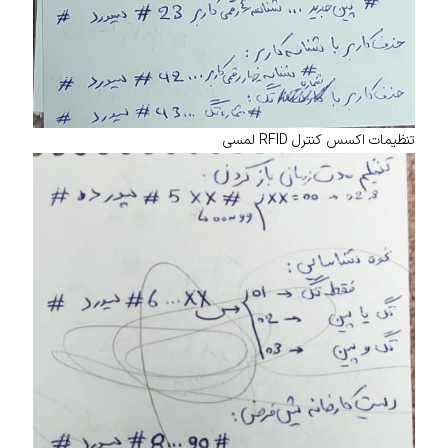
تنظیمات اکسس کنترل RFID لمسی