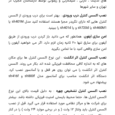
های کدینگ ، کارتی ، سیمکارتی و ریموتی توسط کارشناسان مجرب در
تهران و سایر شهرها
نصب اکسس کنترل درب ورودی
: بهتر است برای درب ورودی از اکسس
کنترل هایی که دارای تگریدر مجزا هستند استفاده کنید مدل sh401M یا
sh460M1 یا sh720d و یا sh401d را ببینید.
امن سازی آیفون
: همانطور که می دانید باز کردن درب ورودی از طریق
آیفون برای سارق تنها ۲۰ ثانیه زمان لازم دارد. اگر می خواهید آیفون را
امن سازی واقعی کنید با ما تماس بگیرید
نصب اکسس کنترل اثر انگشت
: این نوع اکسس کنترل ها برای مکان
های که به اندازه کافی محافظت فیزیکی شده اند بکار می روند. اکسس
کنترل اثر انگشت را می توان روی هر قفل و یا آسانسور نصب کرد.
دستگاه اثر انگشت مناسب برای آسانسور مدل sh800f و sh416f
پیشنهاد می شود.
نصب اکسس کنترل تشخیص چهره
: به دلیل قیمت بالای این نوع
اکسس کنترل ها، حتما محیط بایستی امنیت فیزیکی داشته باشد. بیشتر
برای شرکت ها و مراکز نظامی مورد استفاده قرار می گیرد. قبل از نصب
اکسس کنترل باید ولتاژ ۱۲ ولت ( و در برخی موارد ۲۴ ولت ) را در کنار