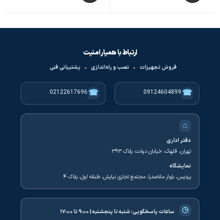
ارتباط با همیار امنیت
فروش تجهیزات
•
نصب و راه‌اندازی
•
پشتیبانی فنی
☎
☎
02122617696
09124604899
⌂
دفتر اداری
تهران، قلهک، خیابان دولت، پلاک ۳۹۳
نمایشگاه
پردیس، بلوار ملاصدرا، مجتمع تجاری نیایش، طبقه اول، پلاک ۴
◷
ساعات پاسخگویی:
شنبه تا پنجشنبه | ۹:۰۰ تا ۱۷:۰۰