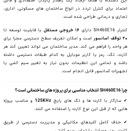
این دستگاه با هدف ایجاد یک راهکار پایدار، اقتصادی و قابل
اعتماد برای کنترل تردد در انواع ساختمان های مسکونی، اداری،
تجاری و درمانی طراحی شده است.
کنترلر SH460E16 دارای
۱۶ خروجی مستقل
با قابلیت توسعه تا
۲۰ توقف آسانسور
است و امکان تعریف سطح دسترسی مجزا برای
هر واحد را فراهم می کند. مدیر ساختمان می تواند تعیین کند هر
کارت، تگ، رمز یا کاربر موبایل به کدام طبقات دسترسی داشته
باشد و تمامی این تنظیمات بدون نیاز به تغییر سیم کشی یا
تجهیزات آسانسور قابل انجام است.
چرا SH460E16 انتخاب مناسبی برای پروژه های ساختمانی است؟
✔ سازگار با کارت ها و تگ های رایج
125KHz
و مناسب پروژه
هایی که از قبل این نوع کارت را استفاده می کنند.
✔ حذف کامل کلیدهای مکانیکی و مدیریت دسترسی از طریق
کارت، رمز، موبایل یا تماس سیم کارتی.