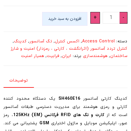
اکسس
+
-
افزودن به سبد خرید
کنترل
آسانسور
SH460E16
دسته:
Access Control
,
اکسس کنترل
,
تگ آسانسور
,
کدینگ
,
|
کنترل تردد آسانسور (اثرانگشت ، کارتی ، رمزدار) امنیت و شارژ
کنترل
ساختمان
,
هوشمندسازی
برند:
ایران
,
فرابیت
,
همیار امنیت
اختصاصی
طبقات
با
توضیحات
کارت
و
تگ
کدینگ کارتی آسانسور
SH460E16
یک دستگاه محدود کننده
125KHz
کارتی و رمزی هوشمند برای مدیریت دسترسی طبقات آسانسور
عدد
است که از
کارت و تگ های RFID فرکانس 125KHz (EM)
، رمز
عبور، اپلیکیشن موبایل و ماژول اختیاری
GSM
پشتیبانی می کند.