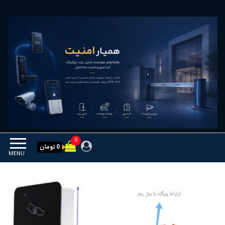
Ski
همیار امنیت
کنترل تردد و هوشمندسازی
t
تجهیزات
th
conten
0
0 تومان
MENU