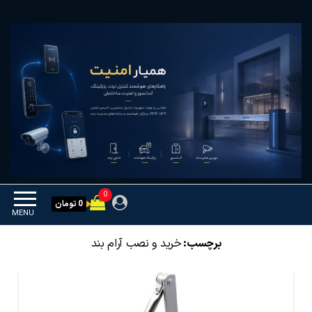
Ski
همیار امنیت
کنترل تردد و هوشمندسازی
t
تجهیزات
th
conten
0
0 تومان
MENU
برچسب:
خرید و نصب آرام بند