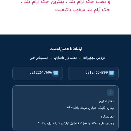
و نصب جک آرام بند ، بهترین جک آرام بند ،
جک آرام بند مرغوب باکیفیت
ارتباط با همیار امنیت
فروش تجهیزات
•
نصب و راه‌اندازی
•
پشتیبانی فنی
☎
☎
02122617696
09124604899
⌂
دفتر اداری
تهران، قلهک، خیابان دولت، پلاک ۳۹۳
نمایشگاه
پردیس، بلوار ملاصدرا، مجتمع تجاری نیایش، طبقه اول، پلاک ۴