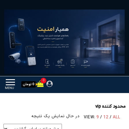
Ski
همیار امنیت
کنترل تردد و هوشمندسازی
t
تجهیزات
th
conten
0
0 تومان
MENU
محدود کننده vip
در حال نمایش یک نتیجه
VIEW:
9
/
12
/
ALL