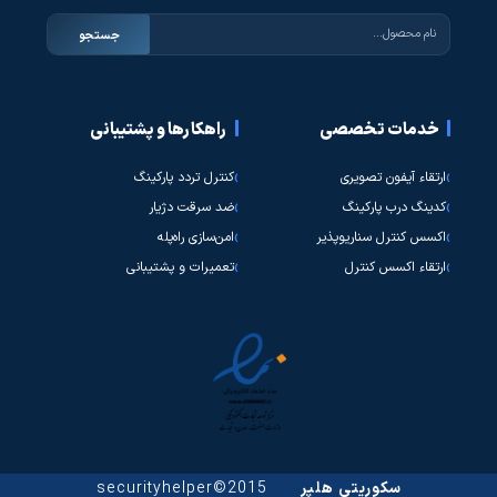
جستجو
خدمات تخصصی
راهکارها و پشتیبانی
ارتقاء آیفون تصویری
کنترل تردد پارکینگ
کدینگ درب پارکینگ
ضد سرقت دژیار
اکسس کنترل سناریوپذیر
امن‌سازی راه‌پله
ارتقاء اکسس کنترل
تعمیرات و پشتیبانی
سکوریتی هلپر
2015©securityhelper