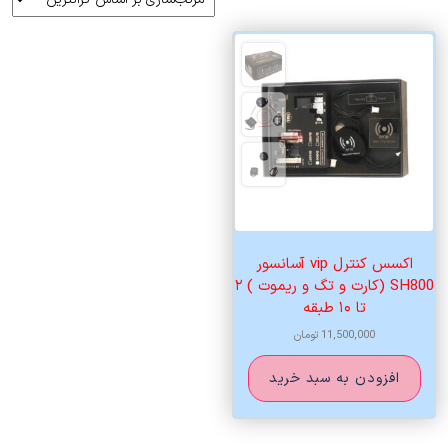
اکسس کنترل vip آسانسور
SH800 (کارت و تگ و ریموت ) ۲
تا ۱۰ طبقه
11,500,000
تومان
افزودن به سبد خرید