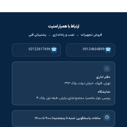
ارتباط با همیار امنیت
فروش تجهیزات
•
نصب و راه‌اندازی
•
پشتیبانی فنی
☎
☎
02122617696
09124604899
⌂
دفتر اداری
تهران، قلهک، خیابان دولت، پلاک ۳۹۳
نمایشگاه
پردیس، بلوار ملاصدرا، مجتمع تجاری نیایش، طبقه اول، پلاک ۴
◷
ساعات پاسخگویی:
شنبه تا پنجشنبه | ۹:۰۰ تا ۱۷:۰۰