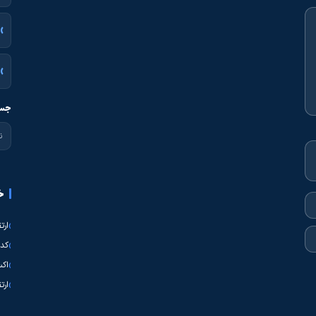
جست
خ
ارت
کدی
اکس
ارت