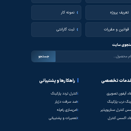
تعریف پروژه
نمونه کار
قوانین و مقررات
ثبت گارانتی
جوی سایت
جستجو
دمات تخصصی
راهکارها و پشتیبانی
قاء آیفون تصویری
کنترل تردد پارکینگ
نگ درب پارکینگ
ضد سرقت دژیار
س کنترل سناریوپذیر
امن‌سازی راه‌پله
قاء اکسس کنترل
تعمیرات و پشتیبانی