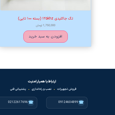
تگ جاکلیدی ۱۲۵khz (بسته ۱۰۰ تایی)
1,750,000
تومان
افزودن به سبد خرید
ارتباط با همیار امنیت
فروش تجهیزات
•
نصب و راه‌اندازی
•
پشتیبانی فنی
☎
☎
02122617696
09124604899