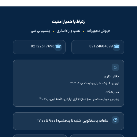
ارتباط با همیار امنیت
فروش تجهیزات
•
نصب و راه‌اندازی
•
پشتیبانی فنی
☎
☎
02122617696
09124604899
⌂
دفتر اداری
تهران، قلهک، خیابان دولت، پلاک ۳۹۳
نمایشگاه
پردیس، بلوار ملاصدرا، مجتمع تجاری نیایش، طبقه اول، پلاک ۴
◷
ساعات پاسخگویی:
شنبه تا پنجشنبه | ۹:۰۰ تا ۱۷:۰۰