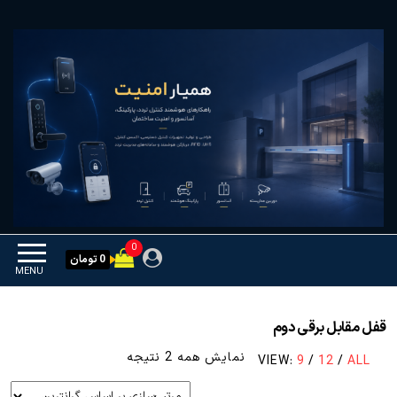
Ski
همیار امنیت
کنترل تردد و هوشمندسازی
t
تجهیزات
th
conten
0
0 تومان
MENU
قفل مقابل برقی دوم
مرتب‌سازی
نمایش همه 2 نتیجه
VIEW:
9
/
12
/
ALL
بر