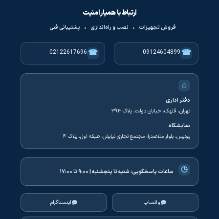
ارتباط با همیار امنیت
فروش تجهیزات
•
نصب و راه‌اندازی
•
پشتیبانی فنی
☎
☎
02122617696
09124604899
⌂
دفتر اداری
تهران، قلهک، خیابان دولت، پلاک ۳۹۳
نمایشگاه
پردیس، بلوار ملاصدرا، مجتمع تجاری نیایش، طبقه اول، پلاک ۴
◷
ساعات پاسخگویی:
شنبه تا پنجشنبه | ۹:۰۰ تا ۱۷:۰۰
واتساپ
اینستاگرام