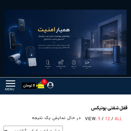
Ski
همیار امنیت
کنترل تردد و هوشمندسازی
t
تجهیزات
th
conten
0
0 تومان
MENU
قفل شفتی یونیکس
در حال نمایش یک نتیجه
VIEW:
9
/
12
/
ALL