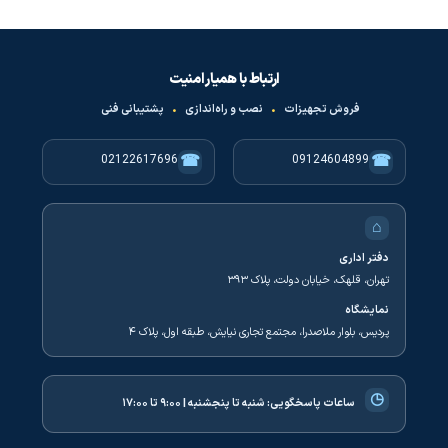
ارتباط با همیار امنیت
فروش تجهیزات
•
نصب و راه‌اندازی
•
پشتیبانی فنی
☎
☎
02122617696
09124604899
⌂
دفتر اداری
تهران، قلهک، خیابان دولت، پلاک ۳۹۳
نمایشگاه
پردیس، بلوار ملاصدرا، مجتمع تجاری نیایش، طبقه اول، پلاک ۴
◷
ساعات پاسخگویی:
شنبه تا پنجشنبه | ۹:۰۰ تا ۱۷:۰۰