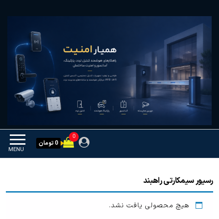
Ski
همیار امنیت
کنترل تردد و هوشمندسازی
t
تجهیزات
th
conten
0
0 تومان
MENU
رسیور سیمکارتی راهبند
هیچ محصولی یافت نشد.