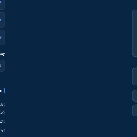
جست
خ
ارت
کدی
اکس
ارت