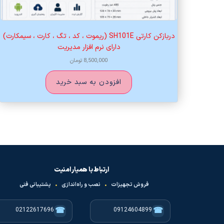
دربازکن کارتی SH101E (ریموت ، کد ، تگ ، کارت ، سیمکارت)
دارای نرم افزار مدیریت
8,500,000
تومان
افزودن به سبد خرید
ارتباط با همیار امنیت
فروش تجهیزات
•
نصب و راه‌اندازی
•
پشتیبانی فنی
☎
☎
02122617696
09124604899