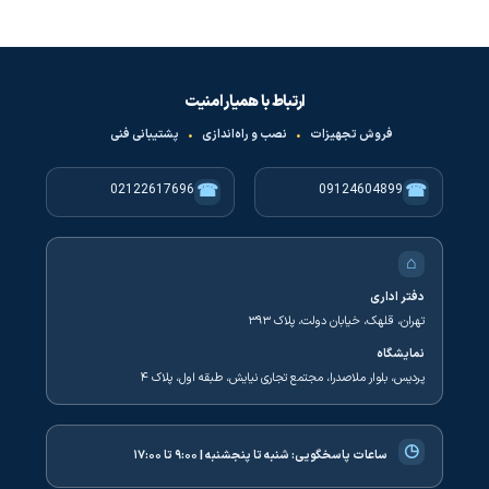
ارتباط با همیار امنیت
فروش تجهیزات
•
نصب و راه‌اندازی
•
پشتیبانی فنی
☎
☎
02122617696
09124604899
⌂
دفتر اداری
تهران، قلهک، خیابان دولت، پلاک ۳۹۳
نمایشگاه
پردیس، بلوار ملاصدرا، مجتمع تجاری نیایش، طبقه اول، پلاک ۴
◷
ساعات پاسخگویی:
شنبه تا پنجشنبه | ۹:۰۰ تا ۱۷:۰۰