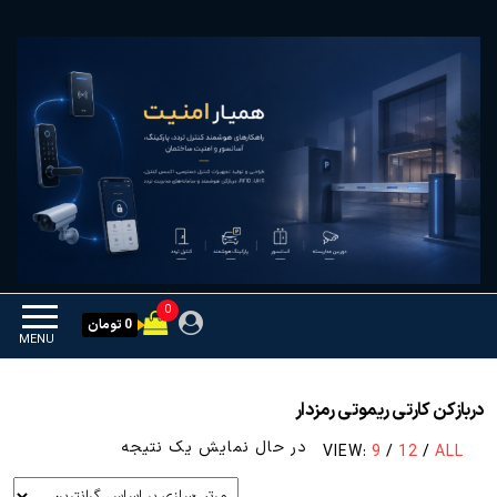
Ski
همیار امنیت
کنترل تردد و هوشمندسازی
t
تجهیزات
th
conten
0
0 تومان
MENU
دربازکن کارتی ریموتی رمزدار
در حال نمایش یک نتیجه
VIEW:
9
/
12
/
ALL