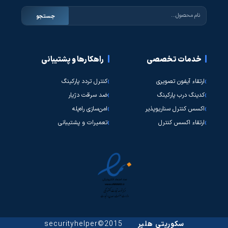
جستجو
خدمات تخصصی
راهکارها و پشتیبانی
ارتقاء آیفون تصویری
کنترل تردد پارکینگ
کدینگ درب پارکینگ
ضد سرقت دژیار
اکسس کنترل سناریوپذیر
امن‌سازی راه‌پله
ارتقاء اکسس کنترل
تعمیرات و پشتیبانی
سکوریتی هلپر
2015©securityhelper