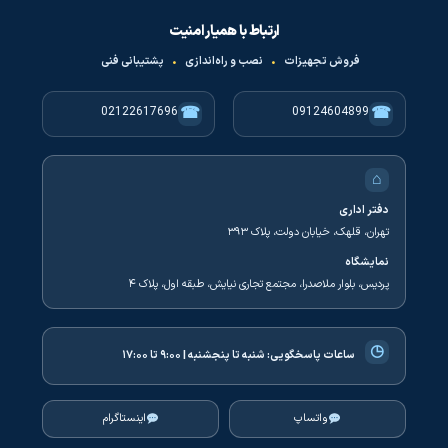
ارتباط با همیار امنیت
فروش تجهیزات
•
نصب و راه‌اندازی
•
پشتیبانی فنی
☎
☎
02122617696
09124604899
⌂
دفتر اداری
تهران، قلهک، خیابان دولت، پلاک ۳۹۳
نمایشگاه
پردیس، بلوار ملاصدرا، مجتمع تجاری نیایش، طبقه اول، پلاک ۴
◷
ساعات پاسخگویی:
شنبه تا پنجشنبه | ۹:۰۰ تا ۱۷:۰۰
واتساپ
اینستاگرام