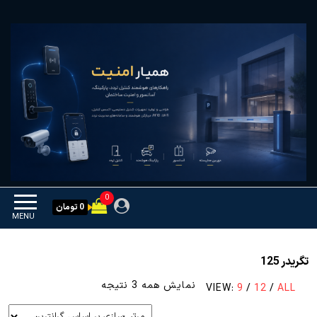
Ski
همیار امنیت
کنترل تردد و هوشمندسازی
t
تجهیزات
th
conten
0
0 تومان
MENU
تگریدر 125
مرتب‌سازی
نمایش همه 3 نتیجه
VIEW:
9
/
12
/
ALL
بر