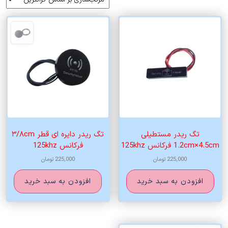
اساس
قیمت:
زیاد
به
کم
تگ ریدر مستطیلی
تگ ریدر دایره ای قطر ۳/۸cm
1.2cm×4.5cm فرکانس 125khz
فرکانس 125khz
225,000
تومان
225,000
تومان
افزودن به سبد خرید
افزودن به سبد خرید