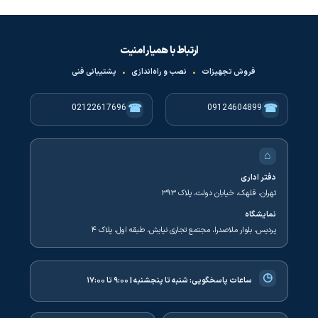
ارتباط با همیار امنیت
فروش تجهیزات
•
نصب و راه‌اندازی
•
پشتیبانی فنی
☎
☎
02122617696
09124604899
⌂
دفتر اداری
تهران، قلهک، خیابان دولت، پلاک ۳۹۳
نمایشگاه
پردیس، بلوار ملاصدرا، مجتمع تجاری نیایش، طبقه اول، پلاک ۴
◷
ساعات پاسخگویی:
شنبه تا پنجشنبه | ۹:۰۰ تا ۱۷:۰۰