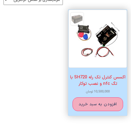
اکسس کنترل تک رله SH720 با
تگ nfc و نصب توکار
10,500,000
تومان
افزودن به سبد خرید