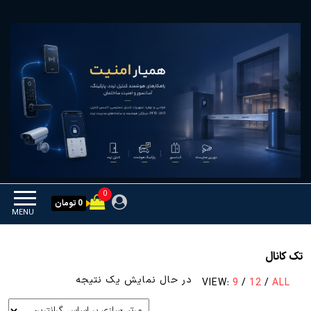
Ski
همیار امنیت
کنترل تردد و هوشمندسازی
t
تجهیزات
th
conten
0
0 تومان
MENU
تک کانال
در حال نمایش یک نتیجه
VIEW:
9
/
12
/
ALL