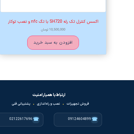
اکسس کنترل تک رله SH720 با تگ nfc و نصب توکار
10,500,000
تومان
افزودن به سبد خرید
ارتباط با همیار امنیت
فروش تجهیزات
•
نصب و راه‌اندازی
•
پشتیبانی فنی
☎
☎
02122617696
09124604899