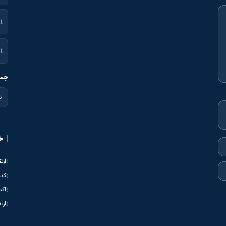
جست
خ
ارت
کدی
اکس
ارت