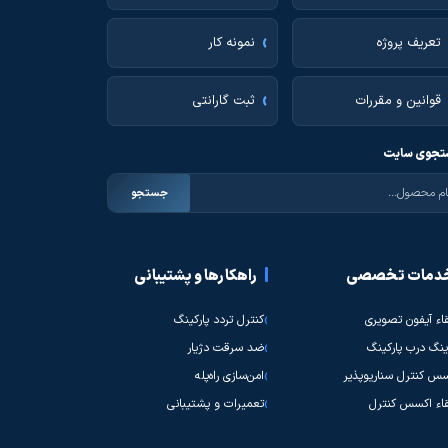
تعریف پروژه
نمونه کار
قوانین و مقررات
ثبت گارانتی
جوی سایت
جستجو
دمات تخصصی
راهکارها و پشتیبانی
قاء آیفون تصویری
کنترل تردد پارکینگ
نگ درب پارکینگ
ضد سرقت دژیار
س کنترل سناریوپذیر
امن‌سازی راه‌پله
قاء اکسس کنترل
تعمیرات و پشتیبانی