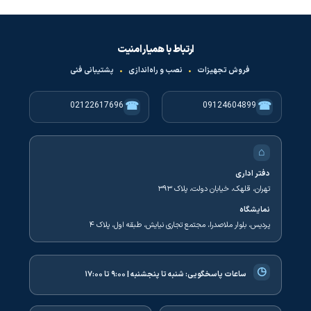
ارتباط با همیار امنیت
فروش تجهیزات
•
نصب و راه‌اندازی
•
پشتیبانی فنی
☎
☎
02122617696
09124604899
⌂
دفتر اداری
تهران، قلهک، خیابان دولت، پلاک ۳۹۳
نمایشگاه
پردیس، بلوار ملاصدرا، مجتمع تجاری نیایش، طبقه اول، پلاک ۴
◷
ساعات پاسخگویی:
شنبه تا پنجشنبه | ۹:۰۰ تا ۱۷:۰۰