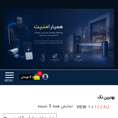
Ski
همیار امنیت
کنترل تردد و هوشمندسازی
t
تجهیزات
th
conten
0
0 تومان
MENU
بهترین تگ
مرتب‌سازی
نمایش همه 2 نتیجه
VIEW:
9
/
12
/
ALL
بر