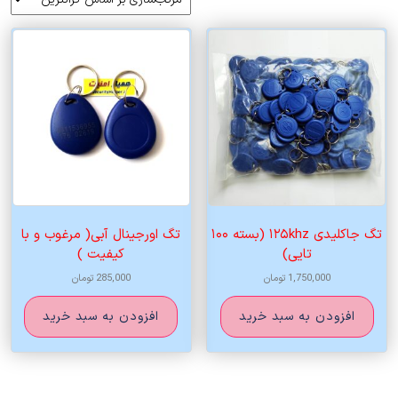
اساس
قیمت:
زیاد
به
کم
تگ جاکلیدی ۱۲۵khz (بسته ۱۰۰
تگ اورجینال آبی( مرغوب و با
تایی)
کیفیت )
1,750,000
تومان
285,000
تومان
افزودن به سبد خرید
افزودن به سبد خرید