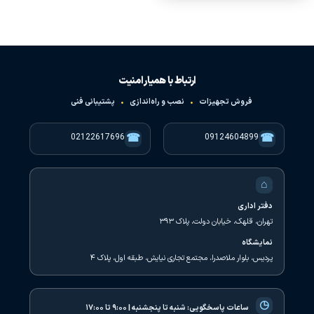
ارتباط با همیار امنیت
فروش تجهیزات
•
نصب و راه‌اندازی
•
پشتیبانی فنی
☎
☎
02122617696
09124604899
⌂
دفتر اداری
تهران، قلهک، خیابان دولت، پلاک ۳۹۳
نمایشگاه
پردیس، بلوار ملاصدرا، مجتمع تجاری نیایش، طبقه اول، پلاک ۴
◷
ساعات پاسخگویی:
شنبه تا پنجشنبه | ۹:۰۰ تا ۱۷:۰۰