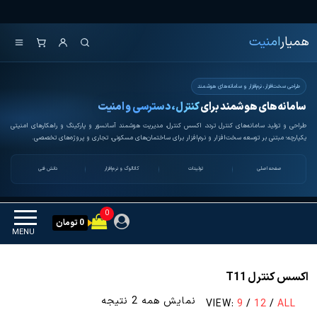
Ski
همیار امنیت
کنترل تردد و هوشمندسازی
t
تجهیزات
همیار
امنیت
th
conten
طراحی سخت‌افزار، نرم‌افزار و سامانه‌های هوشمند
سامانه‌های هوشمند برای
کنترل، دسترسی و امنیت
طراحی و تولید سامانه‌های کنترل تردد، اکسس کنترل، مدیریت هوشمند آسانسور و پارکینگ و راهکارهای امنیتی
یکپارچه؛ مبتنی بر توسعه سخت‌افزار و نرم‌افزار برای ساختمان‌های مسکونی، تجاری و پروژه‌های تخصصی.
صفحه اصلی
تولیدات
کاتالوگ و نرم‌افزار
دانش فنی
0
0 تومان
MENU
اکسس کنترل T11
مرتب‌سازی
نمایش همه 2 نتیجه
VIEW:
9
/
12
/
ALL