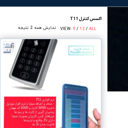
اکسس کنترل T11
مرتب‌سازی
نمایش همه 2 نتیجه
VIEW:
9
/
12
/
ALL
بر
اساس
قیمت:
زیاد
به
کم