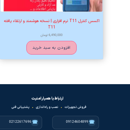
اکسس کنترل T11 نرم افزاری | نسخه هوشمند و ارتقاء یافته
T11
6,490,000
تومان
افزودن به سبد خرید
ارتباط با همیار امنیت
فروش تجهیزات
•
نصب و راه‌اندازی
•
پشتیبانی فنی
☎
☎
02122617696
09124604899