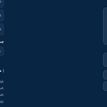
جست
خ
ارت
کدی
اکس
ارت