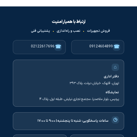
ارتباط با همیار امنیت
فروش تجهیزات
•
نصب و راه‌اندازی
•
پشتیبانی فنی
☎
☎
02122617696
09124604899
⌂
دفتر اداری
تهران، قلهک، خیابان دولت، پلاک ۳۹۳
نمایشگاه
پردیس، بلوار ملاصدرا، مجتمع تجاری نیایش، طبقه اول، پلاک ۴
◷
ساعات پاسخگویی:
شنبه تا پنجشنبه | ۹:۰۰ تا ۱۷:۰۰