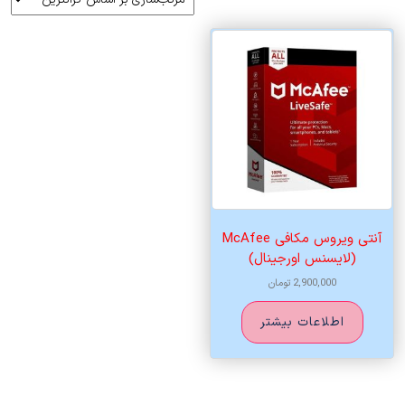
آنتی ویروس مکافی McAfee
(لایسنس اورجینال)
2,900,000
تومان
اطلاعات بیشتر