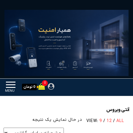
Ski
همیار امنیت
کنترل تردد و هوشمندسازی
t
تجهیزات
th
conten
0
0 تومان
MENU
آنتی ویروس
در حال نمایش یک نتیجه
VIEW:
9
/
12
/
ALL