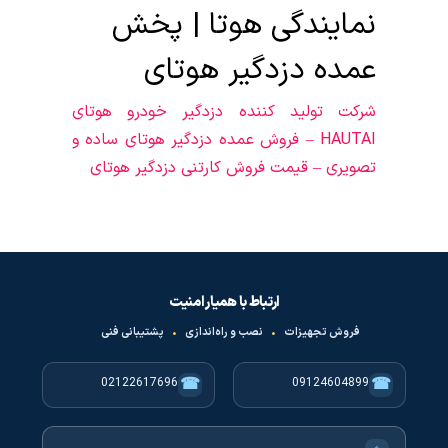
نمایندگی هوتا | پخش
عمده دزدگیر هوتای
شرکت تولید کننده دزدگیر خودرو هوتای
HAUTAI – فروش عمده دزدگیر هوتای ساده و
تصویری – قیمت فروش کارتنی دزدگیر هوتای
ارتباط با همیار امنیت
فروش تجهیزات
•
نصب و راه‌اندازی
•
پشتیبانی فنی
☎
☎
02122617696
09124604899