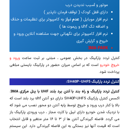
موتور و آسیب ندیدن درب
دارای قفل کودک ( توقف فرمان ناپذیر )
نرم افزار موبایل (
عدم نیاز
به کامپیوتر برای تنظیمات و حذف
و اضافه تگ uhf و ریموت ها )
نرم افزار کامپیوتر برای نگهبانی جهت مشاهده آنلاین ورود و
خروج و گزارش گیری
3MA-PARK
کنترل تردد پارکینگ در بخش عمومی ، مبتنی بر ثبت ساعت
ورود و
خروج خودرو
است که بر اساس میزان حضور در پارکینگ بایستی مبلغی
پرداخت شود.
کنترل تردد پارکینگ
SH40P-UHF5:
کنترل تردد پارکینگ و راه بند با آنتن برد بلند UHF با پنل مرکزی 3MA
:
اکسس کنترل پارکینگ SH40P-UHF5 دارای دو آنتن uhf برد بلند است که
بالا یا کنار درب ورود و خروج توسط پایه آنتن دو محور نصب می شود که
با نزدیک شدن خودرو دارای لیبل یا کارت مجاز ، درب ورودی پارکینگ باز
می گردد. فاصله گیرندگی آنتن ها از ۳ تا ۱۶ متر متغیر و قابل انتخاب
است که قیمت آنها نیز بستگی به این فاصله گیرندگی دارد. این سیستم