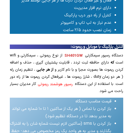
فعال و غیر فعال کردن کارت ها از هر جایی توسط مدیر
دارای نرم افزار مدیریت
کنترل از راه دور درب پارکینگ
عدم نیاز به لپ تاپ و کامپیوتر
زمان نصب حدود ۲/۵ ساعت
کنترل پارکینگ با موبایل و ر
یموت:
دستگاه رسیور سیمکارتی
SH401GW
از نوع ریموتی ، سیمکارتی و wifi
است
که
دارای حافظه ثبت تردد ، قابلیت پشتیبان گیری ، حذف و اضافه
کردن ریموت ها بصورت مجزا و با نام کاربر و
از هر جایی
، تنظیم زمان رله
( هر دو زمان duty ، شارژ ریموت ها ، غیرفعال کردن ریموت ها از راه دور
است. با استفاده از این دستگاه
رسیور هوشمند ریموتی
کار مدیران بسیار
راحت می شود.
قیمت مناسب دستگاه
باز کردن با تماس ( هر یک از ساکنین ۱ تا ۱۰ شماره می تواند
به مدیر بدهد تا در دستگاه تنظیم شود)
باز کردن با sms (ساکنین لازم نیست شماره شان را به اشتراک
بگذارند و مدیر به هر واحد یک رمز مخصوص می دهد- حفظ