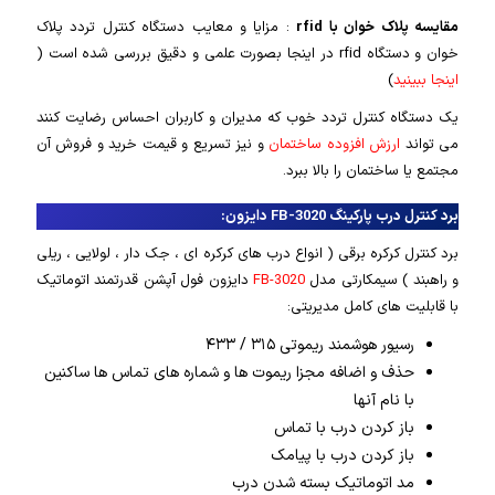
مقایسه پلاک خوان با rfid
: مزایا و معایب دستگاه کنترل تردد پلاک
خوان و دستگاه rfid در اینجا بصورت علمی و دقیق بررسی شده است (
اینجا ببینید
)
یک دستگاه کنترل تردد خوب که مدیران و کاربران احساس رضایت کنند
می تواند
ارزش افزوده ساختمان
و نیز تسریع و قیمت خرید و فروش آن
مجتمع یا ساختمان را بالا ببرد.
برد کنترل درب پارکینگ FB-3020 دایزون:
برد کنترل کرکره برقی ( انواع درب های کرکره ای ، جک دار ، لولایی ، ریلی
و راهبند ) سیمکارتی مدل
FB-3020
دایزون فول آپشن قدرتمند اتوماتیک
با قابلیت های کامل مدیریتی:
رسیور هوشمند ریموتی ۳۱۵ / ۴۳۳
حذف و اضافه مجزا ریموت ها و شماره های تماس ها ساکنین
با نام آنها
باز کردن درب با تماس
باز کردن درب با پیامک
مد اتوماتیک بسته شدن درب