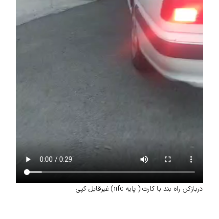
دربازکن راه بند با کارت ( پایه nfc) غیرقابل کپی