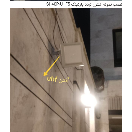
نصب نمونه کنترل تردد پارکینگ SH40P-UHF5