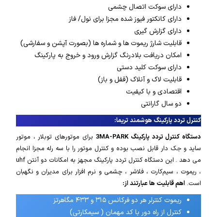
دارای سوکت اتصال چشمی
دارای کانکتور فیوز شده مجزا برای نول/ فاز
دارای گزارش گیری
قابلیت شارژ ریموت ها و شماره ها (بصورت آپشن و سفارشی)
امکان دریافت بلادرنگ گزارش ورود و خروج به پارکینگ
دارای سوکت کلید دستی
قابلیت لاک و آنلاک (قفل و باز)
اقتصادی و با کیفیت
دو سال گارانتی
کنترل تردد پارکینگ هوشمند تریما:
دستگاه کنترل تردد پارکینگ 3MA-PARK
برای موتورهای توبلار ، موتور
ساید و جک دار قابل نصب بوده و کنترل موتور را با سه رله مجزا انجام
می دهد . این دستگاه کنترل تردد پارکینگ مجهز به امکانات دو آنتن uhf
، ریموت ، سیم‌کارت ، فلاشر ، چشمی و نرم افزار برای مدیران و نگهبان
است.
اهم قابلیت ها عبارتند از:
ریموت کنترلر هر دو فرکانس ۳۱۵ و ۴۳۳ مگاهرتز
کنترل از راه دور با کد مهمان ( سیمکارتی)