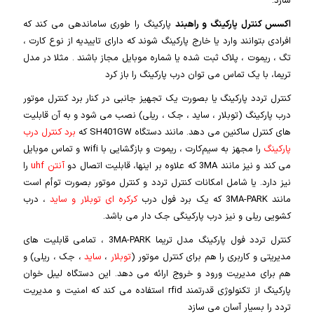
سازد.
اکسس کنترل پارکینگ و راهبند
پارکینگ را طوری ساماندهی می کند که
افرادی بتوانند وارد یا خارج پارکینگ شوند که دارای تاییدیه از نوع کارت ،
تگ ، ریموت ، پلاک ثبت شده یا شماره موبایل مجاز باشند . مثلا در مدل
تریما، با یک تماس می توان درب پارکینگ را باز کرد
کنترل تردد پارکینگ یا بصورت یک تجهیز جانبی در کنار برد کنترل موتور
درب پارکینگ (توبلار ، ساید ، جک ، ریلی) نصب می شود و به آن قابلیت
های کنترل ساکنین می دهد. مانند دستگاه SH401GW که
برد کنترل درب
پارکینگ
را مجهز به سیم‌کارت ، ریموت و بازگشایی با wifi و تماس موبایل
می کند و نیز مانند 3MA که علاوه بر اینها، قابلیت اتصال دو
آنتن uhf
را
نیز دارد. یا شامل امکانات کنترل تردد و کنترل موتور بصورت توأم است
مانند 3MA-PARK که یک برد فول درب
کرکره ای توبلار و ساید
، درب
کشویی ریلی و نیز درب پارکینگی جک دار می باشد.
کنترل تردد فول پارکینگ مدل تریما 3MA-PARK ، تمامی قابلیت های
مدیریتی و کاربری را هم برای کنترل موتور (
توبلار
،
ساید
، جک ، ریلی) و
هم برای مدیریت ورود و خروج ارائه می دهد. این دستگاه لیبل خوان
پارکینگ از تکنولوژی قدرتمند rfid استفاده می کند که امنیت و مدیریت
تردد را بسیار آسان می سازد