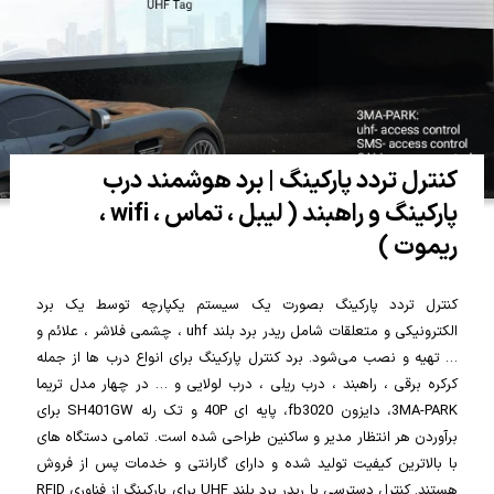
کنترل تردد پارکینگ | برد هوشمند درب
پارکینگ و راهبند ( لیبل ، تماس ، wifi ،
ریموت )
کنترل تردد پارکینگ بصورت یک سیستم یکپارچه توسط یک برد
الکترونیکی و متعلقات شامل ریدر برد بلند uhf ، چشمی فلاشر ، علائم و
… تهیه و نصب می‌شود. برد کنترل پارکینگ برای انواع درب ها از جمله
کرکره برقی ، راهبند ، درب ریلی ، درب لولایی و … در چهار مدل تریما
3MA-PARK، دایزون fb3020، پایه ای 40P و تک رله SH401GW برای
برآوردن هر انتظار مدیر و ساکنین طراحی شده است. تمامی دستگاه های
با بالاترین کیفیت تولید شده و دارای گارانتی و خدمات پس از فروش
هستند. کنترل دسترسی با ریدر برد بلند UHF برای پارکینگ از فناوری RFID