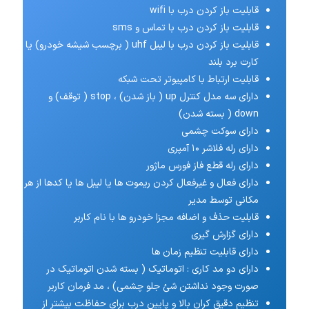
قابلیت باز کردن درب با wifi
قابلیت باز کردن درب با تماس و sms
قابلیت باز کردن درب با لیبل uhf ( برچسب شیشه خودرو) یا
کارت برد بلند
قابلیت ارتباط با کامپیوتر تحت شبکه
دارای سه مدل کنترل up ( باز شدن) ، stop ( توقف) و
down ( بسته شدن)
دارای سوکت چشمی
دارای رله فلاشر ۱۰ آمپری
دارای رله قطع فاز فورس ماژور
دارای فعال و غیرفعال کردن ریموت ها یا لیبل ها یا کدها از هر
مکانی توسط مدیر
قابلیت حذف و اضافه مجزا خودرو ها با نام کاربر
دارای گزارش گیری
دارای قابلیت تنظیم زمان ها
دارای دو مد کاری : اتوماتیک ( بسته شدن اتوماتیک در
صورت وجود نداشتن شئ جلو چشمی) ، مد فرمان کاربر
تنظیم دقیق کران بالا و پایین درب برای حفاظت بیشتر از