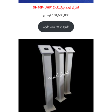
کنترل تردد پارکینگ SH40P-UHF12
104,500,000
تومان
افزودن به سبد خرید