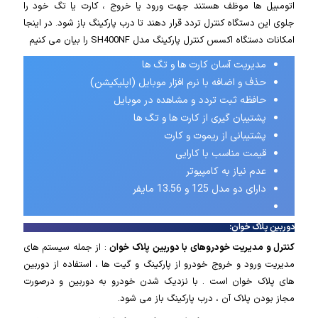
اتومبیل ها موظف هستند جهت ورود یا خروج ، کارت یا تگ خود را
جلوی این دستگاه کنترل تردد قرار دهند تا درب پارکینگ باز شود. در اینجا
امکانات دستگاه اکسس کنترل پارکینگ مدل SH400NF را بیان می کنیم
مدیریت آسان کارت ها و تگ ها
حذف و اضافه با نرم افزار موبایل (اپلیکیشن)
حافظه ثبت تردد و مشاهده در موبایل
پشتیبان گیری از کارت ها و تگ ها
پشتیبانی از ریموت و کارت
قیمت مناسب با کارایی
عدم نیاز به کامپیوتر
دارای دو مدل 125 و 13.56 مایفر
دوربین پلاک خوان
:
کنترل و مدیریت خودروهای با دوربین پلاک خوان
: از جمله سیستم های
مدیریت ورود و خروج خودرو از پارکینگ و گیت ها ، استفاده از دوربین
های پلاک خوان است . با نزدیک شدن خودرو به دوربین و درصورت
مجاز بودن پلاک آن ، درب پارکینگ باز می شود.