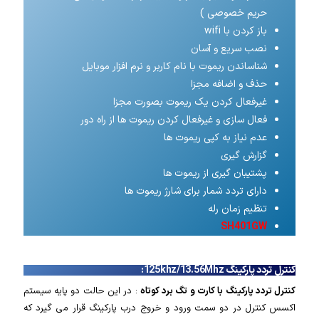
حریم خصوصی )
باز کردن با wifi
نصب سریع و آسان
شناساندن ریموت با نام کاربر و نرم افزار موبایل
حذف و اضافه مجزا
غیرفعال کردن یک ریموت بصورت مجزا
فعال سازی و غیرفعال کردن ریموت ها از راه دور
عدم نیاز به کپی ریموت ها
گزارش گیری
پشتیبان گیری از ریموت ها
دارای تردد شمار برای شارژ ریموت ها
تنظیم زمان رله
SH401GW
کنترل تردد پارکینگ 125khz
/13.56Mhz:
کنترل تردد پارکینگ با کارت و تگ برد کوتاه
: در این حالت دو پایه سیستم
اکسس کنترل در دو سمت ورود و خروج درب پارکینگ قرار می گیرد که