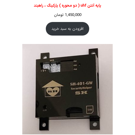
پایه آنتن uhf ( دو محوره ) پارکینگ ، راهبند
1,450,000
تومان
افزودن به سبد خرید