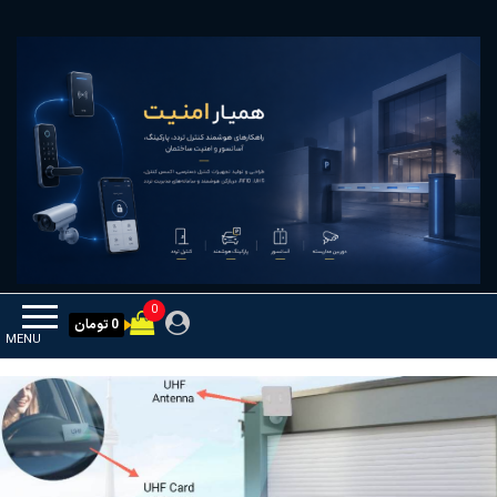
Ski
همیار امنیت
کنترل تردد و هوشمندسازی تجهیزات
t
th
conten
0
0 تومان
MENU