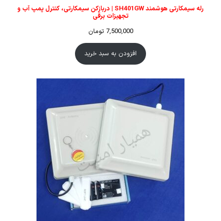
رله سیمکارتی هوشمند SH401GW | دربازکن سیمکارتی، کنترل پمپ آب و
تجهیزات برقی
7,500,000
تومان
افزودن به سبد خرید