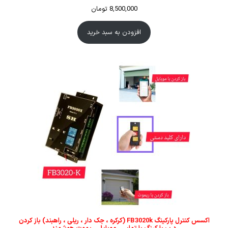
8,500,000
تومان
افزودن به سبد خرید
اکسس کنترل پارکینگ FB3020k (کرکره ، جک دار ، ریلی ، راهبند) باز کردن