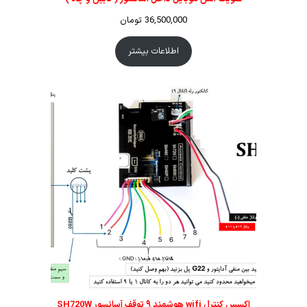
36,500,000
تومان
اطلاعات بیشتر
اکسس کنترل wifi هوشمند ۹ توقف آسانسور SH720W