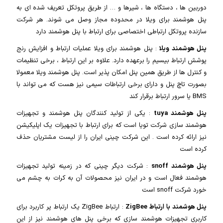
دوربین ها ، دستگاه ها ، شیرها و … از طریق پروتکل تعریف شده ای به
پنل هوشمند برای ویلا در محدوده مجاز وصل می شوند. هر شرکت
سازنده پروتکل ارتباطی اختصاصی برای ارتباط با پنل هوشمند دارد
پنل هوشمند ویلا
: پنل هوشمند برای ویلا عملیات ارتباط و افزایش رنج
پوشش ارتباط بیسیم را برعهده دارد. علاوه بر این ارتباط ، برخی تنظیمات
و کنترل ها از طریق همین پنل امکان پذیر است. پنل هوشمند ویلا معمولا
بصورت تاچ پنل و دارای برخی ارتباطات سیمی نیز هست که می تواند با
BMS یا سرور ارتباط برقرار کند
پنل هوشمند tuya
: یکی از تولید کنندگان پنل هوشمند و تجهیزات
هوشمند سازی شرکت تویا است که برای ارتباط با تجهیزات یک اپلیکیشن
نیز ارائه کرده است . این شرکت چینی ایران را از لیست مشتریان حذف
کرده است
پنل هوشمند snoff
: شرکت دیگر چینی که در زمینه تولید تجهیزات
هوشمند فعال است و در ایران نیز محصولات آن به کرات به چشم می
خورد شرکت snoff است
پنل هوشمند با ارتباط ZigBee
: ارتباط ZigBee یک ارتباط پر کاربرد برای
کاربری تجهیزات هوشمند سازی که برخی پنل های هوشمند نیز از این