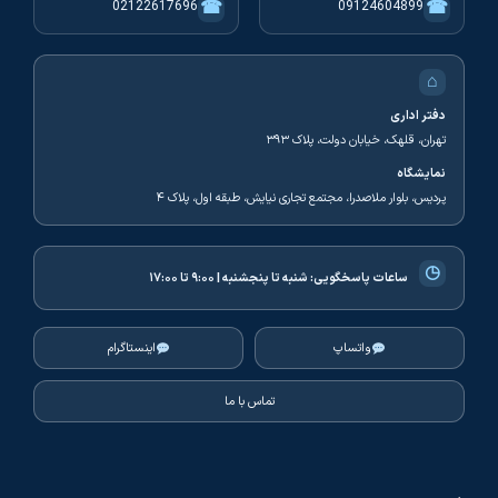
☎
☎
02122617696
09124604899
⌂
دفتر اداری
تهران، قلهک، خیابان دولت، پلاک ۳۹۳
نمایشگاه
پردیس، بلوار ملاصدرا، مجتمع تجاری نیایش، طبقه اول، پلاک ۴
◷
ساعات پاسخگویی:
شنبه تا پنجشنبه | ۹:۰۰ تا ۱۷:۰۰
واتساپ
اینستاگرام
تماس با ما