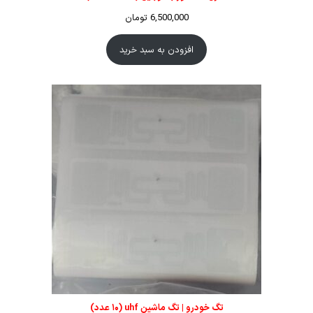
6,500,000
تومان
افزودن به سبد خرید
تگ خودرو | تگ ماشین uhf (۱۰ عدد)