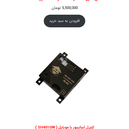
5,500,000
تومان
افزودن به سبد خرید
کنترل آسانسور با موبایل ( SH401GW )