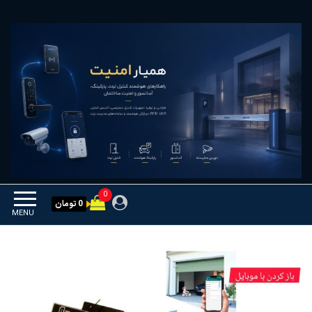
Ski
همیار امنیت
کنترل تردد و هوشمندسازی
t
تجهیزات
th
conten
0
0 تومان
MENU