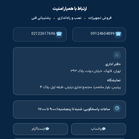
ارتباط با همیار امنیت
فروش تجهیزات
•
نصب و راه‌اندازی
•
پشتیبانی فنی
☎
☎
02122617696
09124604899
⌂
دفتر اداری
تهران، قلهک، خیابان دولت، پلاک ۳۹۳
نمایشگاه
پردیس، بلوار ملاصدرا، مجتمع تجاری نیایش، طبقه اول، پلاک ۴
◷
ساعات پاسخگویی:
شنبه تا پنجشنبه | ۹:۰۰ تا ۱۷:۰۰
واتساپ
اینستاگرام