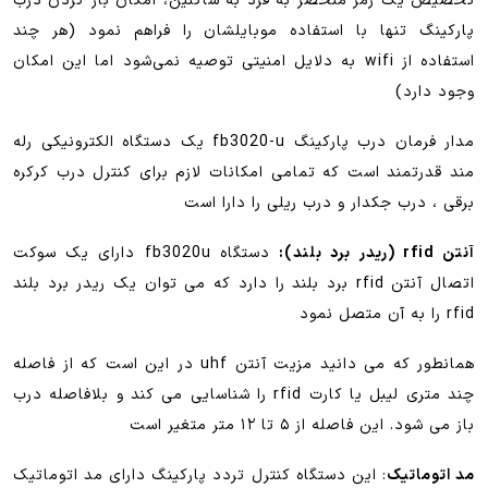
تخصیص یک رمز منحصر به فرد به ساکنین، امکان باز کردن درب
پارکینگ تنها با استفاده موبایلشان را فراهم نمود (هر چند
استفاده از wifi به دلایل امنیتی توصیه نمی‌شود اما این امکان
وجود دارد)
مدار فرمان درب پارکینگ fb3020-u یک دستگاه الکترونیکی رله
مند قدرتمند است که تمامی امکانات لازم برای کنترل درب کرکره
برقی ، درب جکدار و درب ریلی را دارا است
آنتن rfid (ریدر برد بلند):
دستگاه fb3020u دارای یک سوکت
اتصال آنتن rfid برد بلند را دارد که می توان یک ریدر برد بلند
rfid را به آن متصل نمود
همانطور که می دانید مزیت آنتن uhf در این است که از فاصله
چند متری لیبل یا کارت rfid را شناسایی می کند و بلافاصله درب
باز می شود. این فاصله از ۵ تا ۱۲ متر متغیر است
مد اتوماتیک
: این دستگاه کنترل تردد پارکینگ دارای مد اتوماتیک