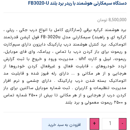
دستگاه سیمکارتی هوشمند با ریدر برد بلند FB3020-U
8,500,000
تومان
برد هوشمند کرکره برقی (سازگاری کامل با انواع درب جکی ، ریلی ،
کرکره ای و راهبند) سیمکارتی مدل FB-3020u فول آپشن قدرتمند
اتوماتیک. برد کنترل هوشمند درب پارکینگ دایزون دارای سیم‌کارت
و ریموت برای باز کردن درب با تماس ، پیامک، وای فای موبایل،
ریموت، لیبل و کارت uhf . مدیریت ورود و خروج با ثبت گزارش
تردد خودروهای ، قابلیت فعال و غیرفعال کردن خودروها از
هرجایی و از هر مکانی و … دارای رله فیوز شده و قابلیت مد
اتوماتیک بسته شدن درب پارکینگ . دارای چشمی و نرم افزار
مدیریت تنظیمات و کاربران . ثبت شماره موبایل ساکنین برای باز
کردن درب از هرجایی و از هر مکانی تا بیش از ۲۵۰۰ شماره تماس
و ۲۵۰۰ ریموت معمولی و برد بلند
دستگاه
+
-
افزودن به سبد خرید
سیمکارتی