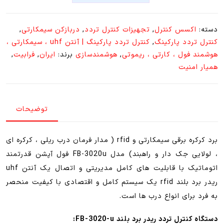
هوشمند
با
دسته:
اکسس کنترل
,
تجهیزات کنترل تردد
,
دربازکن سیمکارتی
,
ریدر
کنترل تردد پارکینگ
,
کنترل تردد پارکینگ | آنتن uhf ، سیمکارتی ،
برد
هوشمند فول ، کارتی ، ریموتی
,
هوشمندسازی
برند:
ایران
,
فرابیت
,
بلند
همیار امنیت
FB3020-
U
عدد
توضیحات
برد کرکره برقی سیمکارتی و rfid ( مدار فرمان درب ریلی ، کرکره ای
، لولایی جک دار و راهبند) مدل FB-3020u فول آپشن قدرتمند
اتوماتیک با قابلیت های کامل مدیریتی و اتصال یک آنتن uhf
ریدر برد بلند rfid یک سیستم کامل و اقتصادی با کیفیت منحصر
به فرد برای انواع درب ها است.
دستگاه کنترل تردد ریدر برد بلند FB-3020-u: