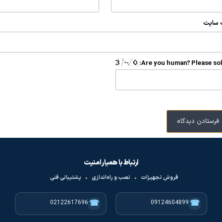
 سایت
Are you human? Please sol
ارتباط با همیار امنیت
فروش تجهیزات
•
نصب و راه‌اندازی
•
پشتیبانی فنی
☎
☎
02122617696
09124604899