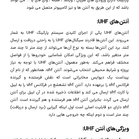
پارکینگ دارای ورودی های سریال ، ویگند ، شبکه ، وای فای یا … می تواند
باشد که از این طریق به آنتن ها و نیز کامپیوتر متصل می شود.
آنتن‌های UHF:
آنتن‌های UHF یکی از اجزای کلیدی سیستم پارکینگ UHF به شمار
می‌روند. این آنتن‌ها قادرند سیگنال‌های UHF را به راحتی دریافت و ارسال
کنند. برد این آنتن‌ها بسته به نوع آن‌ها می‌تواند از چند متر تا چند صد
متر متغیر باشد، که این ویژگی امکان شناسایی خودروها را از فواصل
مختلف فراهم می‌کند. به‌طور معمول، آنتن‌های UHF با توجه به نیاز
پروژه و شرایط محیطی انتخاب می‌شوند. آنتن uhf، همانطور که از نام آن
پیداست یک دیوایس مخابراتی است که نقش فرستنده و گیرنده
فرکانس uhf را برعهده دارد. آنتن uhf تشعشع در فرکانس uhf را به لیبل
یا کارت uhf ارسال می کند و اطلاعات ذخیره شده در آن لیبل برای آنتن
ارسال می گردد. بنابراین آنتن uhf هم فرستنده و هم گیرنده است. آنتن
uhf دارای دو قابلیت اصلی است اول اینکه گیرایی (برد ارسال و دریافت)
چند متر است و دوم اینکه چه خروجی هایی دارد.
ویژگی‌های آنتن UHF: