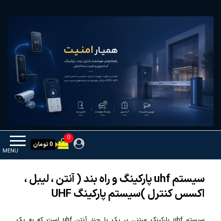
Ski
همیار امنیت
کنترل تردد و هوشمندسازی تجهیزات
t
th
conten
0
0 تومان
MENU
سیستم uhf پارکینگ و راه بند ( آنتن ، لیبل ،
اکسس کنترل )سیستم پارکینگ UHF
سیستم uhf پارکینگ مبتنی بر یک یا چند آنتن uhf است که به یک