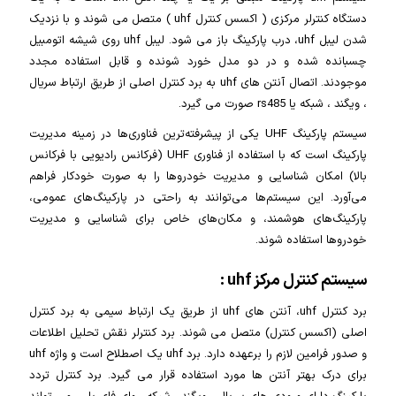
دستگاه کنترلر مرکزی ( اکسس کنترل uhf ) متصل می شوند و با نزدیک
شدن لیبل uhf، درب پارکینگ باز می شود. لیبل uhf روی شیشه اتومبیل
چسبانده شده و در دو مدل خورد شونده و قابل استفاده مجدد
موجودند. اتصال آنتن های uhf به برد کنترل اصلی از طریق ارتباط سریال
، ویگند ، شبکه یا rs485 صورت می گیرد.
سیستم پارکینگ UHF یکی از پیشرفته‌ترین فناوری‌ها در زمینه مدیریت
پارکینگ است که با استفاده از فناوری UHF (فرکانس رادیویی با فرکانس
بالا) امکان شناسایی و مدیریت خودروها را به صورت خودکار فراهم
می‌آورد. این سیستم‌ها می‌توانند به راحتی در پارکینگ‌های عمومی،
پارکینگ‌های هوشمند، و مکان‌های خاص برای شناسایی و مدیریت
خودروها استفاده شوند.
سیستم کنترل مرکز uhf :
برد کنترل uhf، آنتن های uhf از طریق یک ارتباط سیمی به برد کنترل
اصلی (اکسس کنترل) متصل می شوند. برد کنترلر نقش تحلیل اطلاعات
و صدور فرامین لازم را برعهده دارد. برد uhf یک اصطلاح است و واژه uhf
برای درک بهتر آنتن ها مورد استفاده قرار می گیرد. برد کنترل تردد