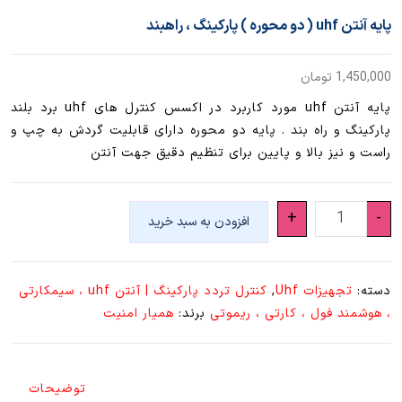
پایه آنتن uhf ( دو محوره ) پارکینگ ، راهبند
1,450,000
تومان
پایه آنتن uhf مورد کاربرد در اکسس کنترل های uhf برد بلند
پارکینگ و راه بند . پایه دو محوره دارای قابلیت گردش به چپ و
راست و نیز بالا و پایین برای تنظیم دقیق جهت آنتن
پایه
+
-
افزودن به سبد خرید
آنتن
uhf
(
دسته:
تجهیزات Uhf
,
کنترل تردد پارکینگ | آنتن uhf ، سیمکارتی
دو
، هوشمند فول ، کارتی ، ریموتی
برند:
همیار امنیت
محوره
)
پارکینگ
توضیحات
،