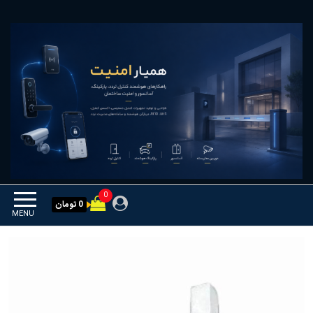
Ski
همیار امنیت
کنترل تردد و هوشمندسازی
t
تجهیزات
th
conten
0
0 تومان
MENU