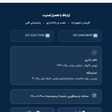
ارتباط با همیار امنیت
فروش تجهیزات
•
نصب و راه‌اندازی
•
پشتیبانی فنی
☎
☎
02122617696
09124604899
⌂
دفتر اداری
تهران، قلهک، خیابان دولت، پلاک ۳۹۳
نمایشگاه
پردیس، بلوار ملاصدرا، مجتمع تجاری نیایش، طبقه اول، پلاک ۴
◷
ساعات پاسخگویی:
شنبه تا پنجشنبه | ۹:۰۰ تا ۱۷:۰۰