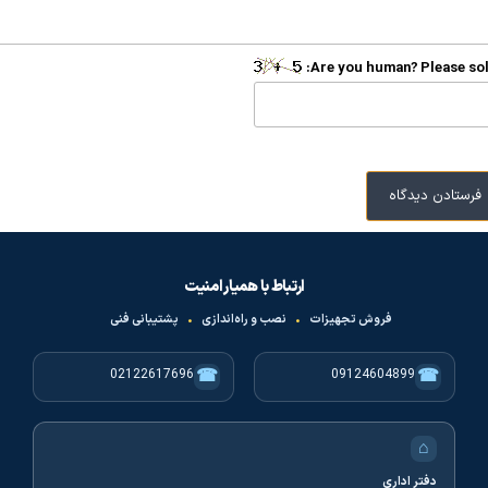
Are you human? Please sol
ارتباط با همیار امنیت
فروش تجهیزات
•
نصب و راه‌اندازی
•
پشتیبانی فنی
☎
☎
02122617696
09124604899
⌂
دفتر اداری