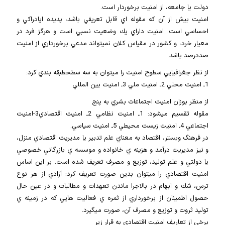
دولت يا جامعه، از امنيت برخوردار است.
امنيت بيش از آن كه مقوله اي قابل تعريفي باشد، پديده ايادراكي و
احساسي است. امنيت داراي يك وضعيت نسبي است و هرگز فرد در
معيار خرد، و كشور در مقياس كلان نميتواند مدعي برخورداري از امنيت
صددرصد باشد.
از نظر جغرافيايي سطوح امنيت را ميتوان به سه سطحطبقه بندي كرد:
1ـ امنيت محلي 2ـ امنيت ملي 3ـ امنيت بين المللي
از منظر بوزان امنيت اجتماعات بشري به پنج
مقوله تقسيم ميشود: 1ـ امنيت نظامي 2ـ امنيت اقتصادي3-امنيت
اجتماعي 4ـ امنيت زيست محيطي 5ـ امنيت سياسي.
در فرهنگ وبستر، اقتصاد به معناي علم تدبير يا مديريت اقتصادي منزل،
و نيز مديريت درآمد و هزينه ي خانواده و موسسه ي بازرگاني خصوصي
يا دولتي و علم توليد، توزيع و مصرف تعريف شده است. بر اين اساس
امنيت اقتصادي را ميتوان بدين صورت تعريف كرد: آزادي از هر نوع
ترس، شك و ابهام در بالاجرا ماندن تعهدات و مطالبات و در عين حال
حصول اطمينان از برخورداري از ثمره ي فعاليت هايي كه در زمينه ي
توليد ثروت و توزيع و مصرف آن، صورت ميگيرد.
برخي از تعاريف امنيت اقتصادي به قرار زير