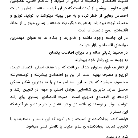
امنیت اقتصادی، وضعيت با ثباتي از شرايط و ساختار فعلي، همچنين
افق معلوم و روشني از آينده است كه در آن فرد، جامعه، سازمان و دولت
احساس رهايي از خطر كرده و به طور بهينه ميتوانند به توليد، توزيع و
مصرف ثروت بپردازند. به عبارت ديگر، يك جامعه را زماني ميتوان از لحاظ
اقتصادي ايمن دانست كه ثبات
در آن جامعه وجود داشته و خانوارها و بنگاه ها به عنوان مهمترين
نهادهاي اقتصاد و بازار بتوانند
در محيط رقابتي سالم و با ميزان اطلاعات يكسان
به بهينه سازي رفتار خود بپردازند.
از تعاريف فوق ميتوان هدف دريافت كه اولا هدف اصلي اقتصاد: توليد،
توزيع و مصرف بهينه است. از اين رو اقتصادي پيشرفته و توسعه‌يافته
محسوب ميشود كه بتواند اين سه امر مهم را به بهترين شكل ممكن
محقق سازد. بنابراين شناسايي عوامل اصلي و مهم در تعيين رشد و
توسعه ي اقتصادي ضروري است. امنيت اقتصادي، بستري براي رشد
عوامل موثر بر توسعه ي اقتصادي و توسعه ي پايدار بوده و هر آنچه كه
اين بستر را
فراهم كند، ايجادكننده ي امنيت، و هر آنچه كه اين بستر را تضعيف و يا
تخريب نمايد، ايجادكننده ي عدم امنيت يا ناامني تلقي ميشود.
شهزاد برومند