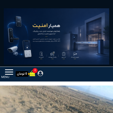
Ski
همیار امنیت
کنترل تردد و هوشمندسازی تجهیزات
t
th
conten
0
0 تومان
MENU