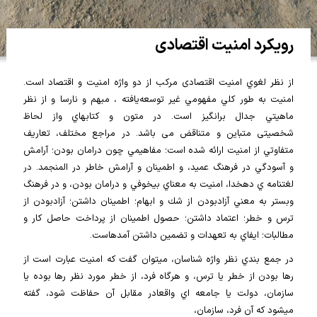
رویکرد امنیت اقتصادی
از نظر لغوي امنيت اقتصادی مرکب از دو واژه امنیت و اقتصاد است.
امنیت به طور كلي مفهومي غير توسعه‌يافته ، مبهم و نارسا و از نظر
ماهيتي جدال برانگيز است. در متون و كتابهاي واز لحاظ
شخصيتی متباين و متناقض می باشد. در مراجع مختلف، تعاريف
متفاوتي از امنيت ارائه شده است؛ مفاهيمي چون درامان بودن؛ آرامش
و آسودگي در فرهنگ عميد، و اطمينان و آرامش خاطر در المنجمد. در
لغتنامه ي دهخدا، امنيت به معناي بيخوفي و درامان بودن، و در فرهنگ
وبستر به معني آزادبودن از شك و ابهام؛ اطمينان داشتن؛ آزادبودن از
ترس و خطر؛ اعتماد داشتن؛ حصول اطمينان از پرداخت حاصل كار و
مطالبات؛ ايفاي به تعهدات و تضمين داشتن آمدهاست.
در جمع بندي نظر واژه شناسان، ميتوان گفت كه امنيت عبارت است از
رها بودن از خطر يا ترس، و هرگاه فرد، از خطر مورد نظر رها بوده يا
سازمان، دولت يا جامعه اي واقعادر مقابل آن حفاظت شود، گفته
ميشود كه آن فرد، سازمان،