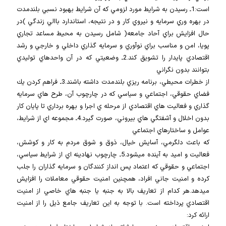
است:1ـ رسيدن به شرايط مورد لزومي كه آن شرايط بهبود نسبي بلندمدت
در بهره وري سرمايه و نيروي كار و در نتيجه، استاندارد باالي زندگي )در
حال افزايش براي آحاد جامعه( شامل رسيدن به محيط مساعد تجاري
پويا، امن و مناسب براي نوآوري و سرمايه گذاري داخلي و خارجي و رشد
اقتصادي پايدار را تشويق كند.2ـ وضعيتي كه در آن واحدهاي توليدي
بتوانند بدون نگراني
از خطرات محيطي، برنامه ريزي بلندمدت داشته باشند.3ـ فراهم كردن يك
فضاي حقوقي، اجتماعي و سياسي كه در چارچوب آن، طرح هاي سرمايه
گذاري و فعاليت هاي اقتصادي از مرحله ي اجرا و بهره برداري تا پايان كار
بدون اخلال و آشفتگي هاي بيروني، صورت گيرد.4ـ مجموعه اي از شرايط،
عوامل و ساختارهاي اجتماعي
كه باعث دلگرمي، آسايش خيال، ذوق و شوق مردم به كار و كوشش،
فعاليت و اميد به آينده ميشود.5ـ چارچوب نهادينه اي از شرايط سياسي،
اجتماعي و حقوقي كه اعتماد پس انداز كنندگان و سرمايه گذاران را جلب
كرده و امنيت جاني افراد، همچنين امنيت حقوقي معاملات را افزايش
ميدهد.هر كدام از تعاريف بالا به جنبه يا جنبه هاي خاصي از امنيت
اقتصادي پرداخته است. با توجه به اين تعاريف جامع ذيل را از امنيت
ارائه كرد: