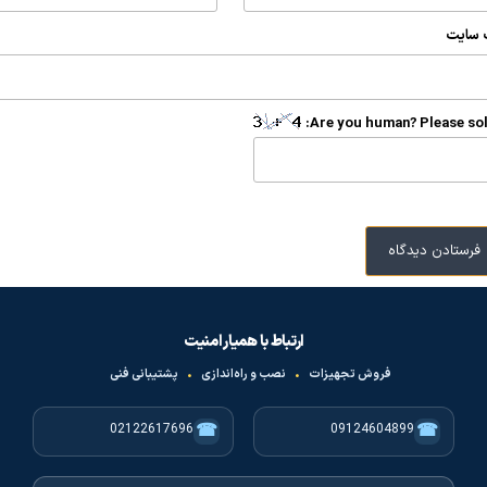
 سایت
Are you human? Please sol
ارتباط با همیار امنیت
فروش تجهیزات
•
نصب و راه‌اندازی
•
پشتیبانی فنی
☎
☎
02122617696
09124604899