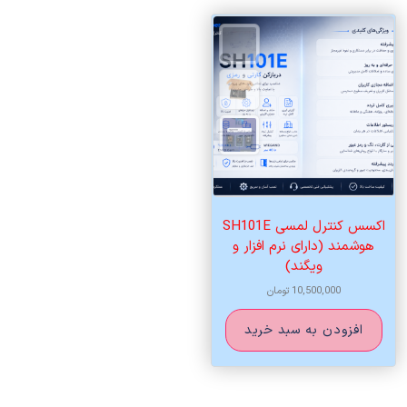
اکسس کنترل لمسی SH101E
هوشمند (دارای نرم افزار و
ویگند)
10,500,000
تومان
افزودن به سبد خرید