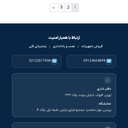
←
3
2
1
ارتباط با همیار امنیت
فروش تجهیزات
•
نصب و راه‌اندازی
•
پشتیبانی فنی
☎
☎
02122617696
09124604899
⌂
دفتر اداری
تهران، قلهک، خیابان دولت، پلاک ۳۹۳
نمایشگاه
پردیس، بلوار ملاصدرا، مجتمع تجاری نیایش، طبقه اول، پلاک ۴