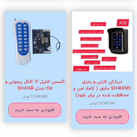
دربازکن کارتی و رمزی
اکسس کنترل ۱۶ کانال ریموتی و
SH460M1 مایفر ( کاملا امن و
rfid مدل SH416R
محافظت شده در برابر نفوذ)
12,500,000
تومان
13,500,000
تومان
افزودن به سبد خرید
افزودن به سبد خرید