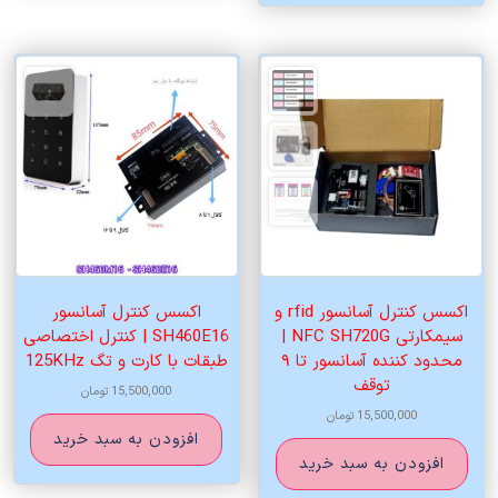
اکسس کنترل آسانسور rfid و
اکسس کنترل آسانسور
سیمکارتی NFC SH720G |
SH460E16 | کنترل اختصاصی
محدود کننده آسانسور تا ۹
طبقات با کارت و تگ 125KHz
توقف
15,500,000
تومان
15,500,000
تومان
افزودن به سبد خرید
افزودن به سبد خرید