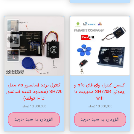
اکسس کنترل وای فای nfc و
کنترل تردد آسانسور vip مدل
ریموتی SH720R مدیریت با
SH720 (محدود کننده آسانسور
wifi
تا ۱۰ توقف)
13,500,000
تومان
13,500,000
تومان
افزودن به سبد خرید
افزودن به سبد خرید