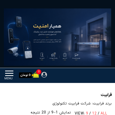
Ski
همیار امنیت
کنترل تردد و هوشمندسازی
t
تجهیزات
th
conten
0
0 تومان
MENU
فرابیت
برند فرابیت: شرکت فرابیت تکنولوژی
مرتب‌سازی
نمایش 1–9 از 20 نتیجه
VIEW:
9
/
12
/
ALL