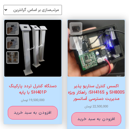
بر
اساس
قیمت:
زیاد
به
کم
اکسس کنترل سناریو پذیر
دستگاه کنترل تردد پارکینگ
SH800S و SH416S؛ راهکار ویژه
SH401P با پایه
مدیریت دسترسی آسانسور
19,500,000
تومان
22,500,000
تومان
افزودن به سبد خرید
افزودن به سبد خرید