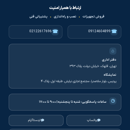
ارتباط با همیار امنیت
فروش تجهیزات
•
نصب و راه‌اندازی
•
پشتیبانی فنی
☎
☎
02122617696
09124604899
⌂
دفتر اداری
تهران، قلهک، خیابان دولت، پلاک ۳۹۳
نمایشگاه
پردیس، بلوار ملاصدرا، مجتمع تجاری نیایش، طبقه اول، پلاک ۴
◷
ساعات پاسخگویی:
شنبه تا پنجشنبه | ۹:۰۰ تا ۱۷:۰۰
واتساپ
اینستاگرام