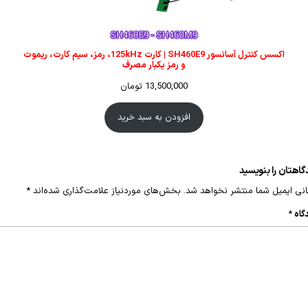
اکسس کنترل آسانسور SH460E9 | کارت 125kHz، رمز، سیم کارت، ریموت
و رمز یکبار مصرف
13,500,000
تومان
افزودن به سبد خرید
گاهتان را بنویسید
نی ایمیل شما منتشر نخواهد شد.
بخش‌های موردنیاز علامت‌گذاری شده‌اند
*
گاه
*