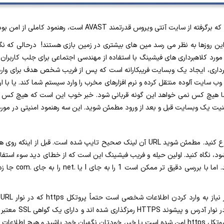
، رهنمود کاملی از امن بودن یک وبسایت جهت ورود و مطالعه آن آورده شده است.
ید؟ این روزها به نظر می رسد مین های بیشتری در زمین بازی هستند! درحالی که
رد کلاهبرداری های فیشینگ با استفاده از مهندسی اجتماعی برای جلب کاربران ب
داری، ایجاد یک وبسایت فریبکارانه است که پس از فریب شخص هدف برای وارد
یک وب سایت آلوده منتقل کرده و نرم افزارهای مخرب را وارد سیستم شما کند. ی
نیت یک وبسایت قبل و بعد از ورود مطمئن شوید. این سه رهنمود امنیتی در مورد 
با ساده ترین نوع شروع کنید. مطمئن شوید URL آن لینک صحیح تایپ شده است.
ه که URL نمایش داده می شود، نگاه کنید. اولین حیله و فریب فیشینگ این است که از خطای دید 
نگاه اول، URL مم
اطلاعات شخصی بپرهی
کنند. اگر نمیتوانید تأیید کنید که یک وبسایت یا پیوند با پروتکل https امن شده است یا خیر، خودتان 