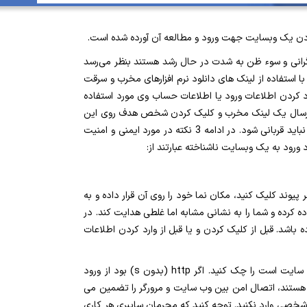
 نگرانی و سوء ظن به شدت در حال رشد هستند بنظر می‌رسد
ا استفاده از لینک های دانلود نرم افزارهای مخرب و سرقت
 کردن اطلاعات ورود یا اطلاعات حساب وی مورد استفاده
ا با ارسال یک لینک مخرب و کلیک کردن شخص هدف روی این
لینک، مجوز های ورود و حمله سایبری را بدست آورد. مسلما هیچ کس نمی خواهد این گونه قربانی شود. خبر خوب این است که هیچ کس نباید قربانی شود. در ادامه 3 نکته در مورد ایمنی و امنیت
ورود به یک وبسایت ناشناخته عبارتند از:
 قبل از اینکه روی هر پیوند کلیک کنید، مکان نما خود را روی آن قرار داده و به
سوء استفاده کرده و شما را به نشانی مشابه اما غلطی هدایت کند. در
کن است مانند McCoy واقعی بنظر برسد. اما با بررسی دقیق تر ممکن است 1 را به جای l یا .net را به جای .com جا زده باشد. قبل از کلیک کردن و یا قبل از وارد کردن اطلاعات
در صورتی در سایت مورد نظر نیاز به وارد کردن اطلاعات شخصی است حتماً پروتکل https که در نوار URL سایت است را چک کنید. اگر http (بدون s) بود از ورود
زید. وب سایت هایی با آیکون قفل در نوار آدرس و پیشوند HTTPS رمزگذاری شده اند و دارای یک گواهی SSL معتبر هستند، اتصال امن بین وب سایت و مرورگر را تضمین می
نگهبان خود باشید و هیچ اطلاعات شخصی وارد نکنید. توجه کنید که مجرمان سایبری هر کاری