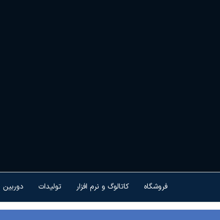
Ski
t
th
conten
هم
کنت
هو
ام
تجه
فروشگاه
کاتالوگ و نرم افزار
تولیدات
دوربین 