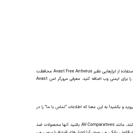
به منظور اطمینان بیشتر از ایمنی یک وبسایت، از امنیت خود در برابر سوئیت های امنیتی سایبری با استفاده از ابزارهایی نظیر Avast Free Antivirus محافظت
کنید. اگر شما از یک شبکه خصوصی مجازی مانند Avast SecureLine VPN استفاده می کنید، می توانید مزایای حفظ حریم خصوصی را برای ایمنی وب اضافه کنید. معرفی مرورگر امن Avast
ید و بکشید! به این معنا که اطلاعات “تماس با ما” را در
به دنبال آزمایشگاه های شخص ثالثی که برای ضد فیشینگ آزمایش می کنند، مانند AV-Comparatives باشید. آنها محصولات ضد
ونی بانکی می رسند، آیا اعتبار های اشتباه را بررسی می