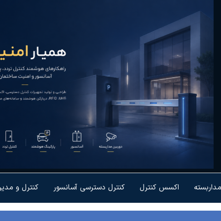
یار
رل تردد و
شمندسازی
نیت
یزات
مداربسته
اکسس کنترل
کنترل دسترسی آسانسور
کنترل و مدی