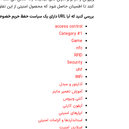
کنند تا اطمینان حاصل شود که محصول امنیتی از این تفاوت ها آگاه است یا خیر. Avast Free Antivirus تنها نرم افزار رایگانی است که
بررسی کنید که آیا URL دارای یک سیاست حفظ حریم خصوصی است یا خیر.
access control
Category #1
Game
nfc
RFID
Security
uhf
WiFi
آداپتور و مبدل
آموزش تعمیر ماینر
آنتی ویروس
آیفون کارتی
ابزارهای امنیتی
استانداردها و الزامات امنیتی
اسلایدر امنیت