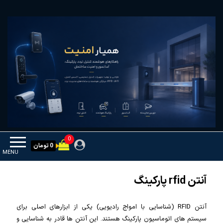
Ski
همیار امنیت
کنترل تردد و هوشمندسازی تجهیزات
t
th
conten
0
0 تومان
MENU
آنتن rfid پارکینگ
آنتن RFID (شناسایی با امواج رادیویی) یکی از ابزارهای اصلی برای
سیستم های اتوماسیون پارکینگ هستند. این آنتن ها قادر به شناسایی و