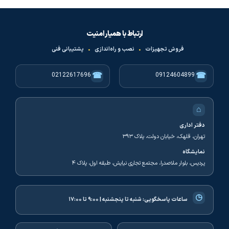
ارتباط با همیار امنیت
فروش تجهیزات
•
نصب و راه‌اندازی
•
پشتیبانی فنی
☎
☎
02122617696
09124604899
⌂
دفتر اداری
تهران، قلهک، خیابان دولت، پلاک ۳۹۳
نمایشگاه
پردیس، بلوار ملاصدرا، مجتمع تجاری نیایش، طبقه اول، پلاک ۴
◷
ساعات پاسخگویی:
شنبه تا پنجشنبه | ۹:۰۰ تا ۱۷:۰۰