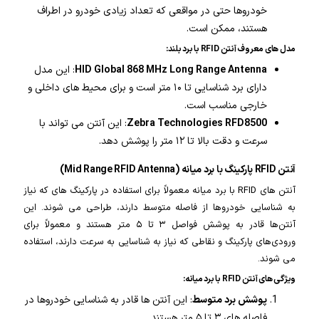
خودروها حتی در مواقعی که تعداد زیادی خودرو در اطراف
هستند، ممکن است.
مدل های معروف آنتن RFID با برد بلند:
HID Global 868 MHz Long Range Antenna
: این مدل
دارای برد شناسایی تا ۱۰ متر است و برای محیط های داخلی و
خارجی مناسب است.
Zebra Technologies RFD8500
: این آنتن می تواند با
سرعت و دقت بالا تا ۱۲ متر را پوشش دهد.
آنتن RFID پارکینگ با برد میانه (Mid Range RFID Antenna)
آنتن های RFID با برد میانه معمولاً برای استفاده در پارکینگ های که نیاز
به شناسایی خودروها از فاصله متوسط دارند، طراحی می شوند. این
آنتن‌ها قادر به پوشش فواصل ۳ تا ۵ متر هستند و معمولاً برای
ورودی‌های پارکینگ و نقاطی که نیاز به شناسایی به سرعت دارند، استفاده
می شوند.
ویژگی های آنتن RFID با برد میانه:
پوشش برد متوسط
: این آنتن ها قادر به شناسایی خودروها در
فاصله های ۳ تا ۵ متر هستند.