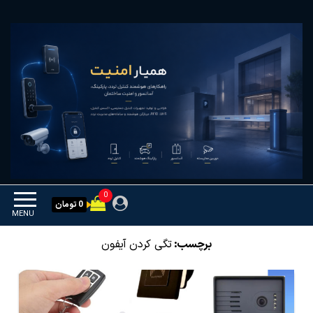
Ski
همیار امنیت
کنترل تردد و هوشمندسازی
t
تجهیزات
th
conten
0
0 تومان
MENU
برچسب:
تگی کردن آیفون