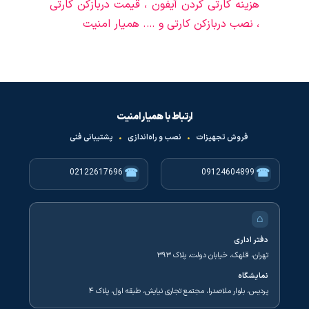
هزینه کارتی کردن آیفون ، قیمت دربازکن کارتی
، نصب دربازکن کارتی و …. همیار امنیت
ارتباط با همیار امنیت
فروش تجهیزات
•
نصب و راه‌اندازی
•
پشتیبانی فنی
☎
☎
02122617696
09124604899
⌂
دفتر اداری
تهران، قلهک، خیابان دولت، پلاک ۳۹۳
نمایشگاه
پردیس، بلوار ملاصدرا، مجتمع تجاری نیایش، طبقه اول، پلاک ۴