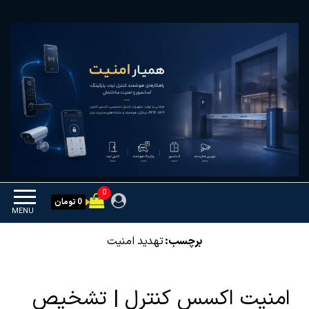
Ski
همیار امنیت
کنترل تردد و هوشمندسازی
t
تجهیزات
th
conten
0
0 تومان
MENU
برچسب:
تهدید امنیت
امنیت اکسس کنترل | تشخیص