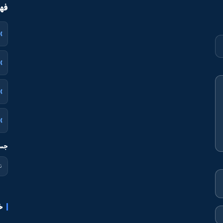
فهر
جست
خ