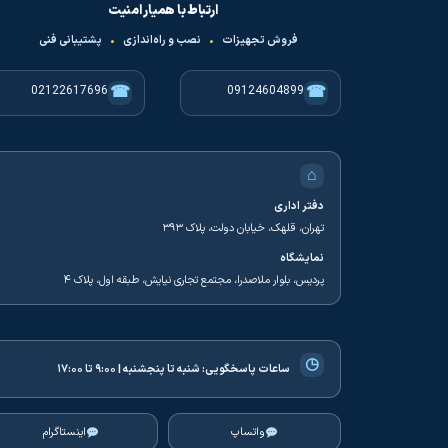
ارتباط با همیار امنیت
فروش تجهیزات
•
نصب و راه‌اندازی
•
پشتیبانی فنی
☎
☎
02122617696
09124604899
⌂
دفتر اداری
تهران، قلهک، خیابان دولت، پلاک ۳۹۳
نمایشگاه
پردیس، بلوار ملاصدرا، مجتمع تجاری نیایش، طبقه اول، پلاک ۴
◷
ساعات پاسخگویی:
شنبه تا پنجشنبه | ۹:۰۰ تا ۱۷:۰۰
واتساپ
اینستاگرام