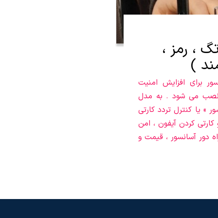
 ، رمز ،
ند )
ور برای افزایش امنیت
 نصب می شود . به مدل
نسور » یا کنترل تردد کارتی
کارتی کردن آیفون ، امن
، کنترل از راه دور آسانسور ، قیمت و