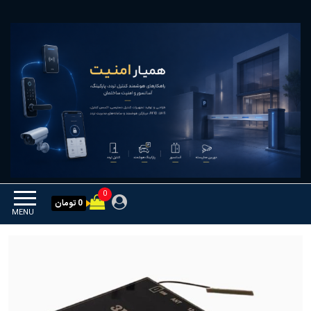
Ski
همیار امنیت
کنترل تردد و هوشمندسازی
t
تجهیزات
th
conten
0
0 تومان
MENU