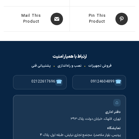
Mail This
Pin This
Product
Product
ارتباط با همیار امنیت
فروش تجهیزات
•
نصب و راه‌اندازی
•
پشتیبانی فنی
☎
☎
02122617696
09124604899
⌂
دفتر اداری
تهران، قلهک، خیابان دولت، پلاک ۳۹۳
نمایشگاه
پردیس، بلوار ملاصدرا، مجتمع تجاری نیایش، طبقه اول، پلاک ۴