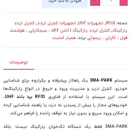
افزودن به سبد خرید
تردد
پارکینگ
3MA-
دسته:
Rfid
,
تجهیزات Uhf
,
تجهیزات کنترل تردد
,
کنترل تردد
PARK
پارکینگ
,
کنترل تردد پارکینگ | آنتن uhf ، سیمکارتی ، هوشمند
عدد
فول ، کارتی ، ریموتی
برند:
همیار امنیت
توضیحات
سیستم
3MA-PARK
یک راهکار پیشرفته و یکپارچه برای شناسایی
خودرو، کنترل درب و مدیریت ورود و خروج در انواع پارکینگ‌ها
است. این سیستم با استفاده از فناوری
RFID برد بلند UHF
،
خودروهای مجاز را پیش از رسیدن به درب یا راهبند شناسایی کرده
و امکان ورود سریع و بدون نیاز به توقف راننده را فراهم می‌کند.
3MA-PARK فقط یک دستگاه تگ‌خوان پارکینگ نیست؛ بلکه