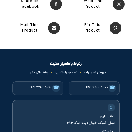
Share on
Tweet This
Facebook
Product
Mail This
Pin This
Product
Product
ارتباط با همیار امنیت
فروش تجهیزات
•
نصب و راه‌اندازی
•
پشتیبانی فنی
☎
☎
02122617696
09124604899
⌂
دفتر اداری
تهران، قلهک، خیابان دولت، پلاک ۳۹۳
نمایشگاه