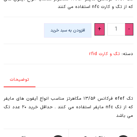
که از تگ و کارت nfc استفاده می کنند
تگ
+
-
افزودن به سبد خرید
efef
(
تگ
دسته:
تگ و کارت rfid
اف
اف
)
توضیحات
-
۱۳/۵۶
مگاهرتز
تگ efef فرکانس ۱۳/۵۶ مگاهرتز مناسب انواع آیفون های مایفر
مایفر
که از تگ nfc مایفر استفاده می کنند . حداقل خرید ۲۰ عدد تگ
۱۰
می باشد
عددی
عدد