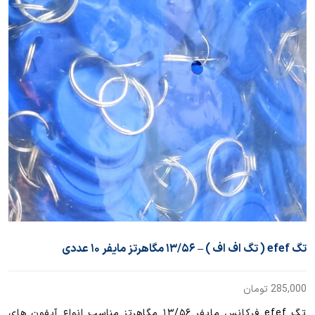
تگ efef ( تگ اف اف ) – ۱۳/۵۶ مگاهرتز مایفر ۱۰ عددی
285,000
تومان
تگ efef فرکانس مایفر ۱۳/۵۶ مگاهرتز مناسب انواع آیفون های