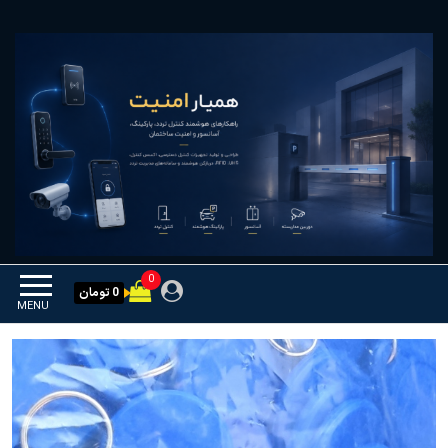
Ski
همیار امنیت
کنترل تردد و هوشمندسازی
t
تجهیزات
th
conten
0
0 تومان
MENU