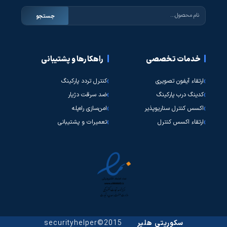
جستجو
خدمات تخصصی
راهکارها و پشتیبانی
ارتقاء آیفون تصویری
کنترل تردد پارکینگ
کدینگ درب پارکینگ
ضد سرقت دژیار
اکسس کنترل سناریوپذیر
امن‌سازی راه‌پله
ارتقاء اکسس کنترل
تعمیرات و پشتیبانی
سکوریتی هلپر
2015©securityhelper