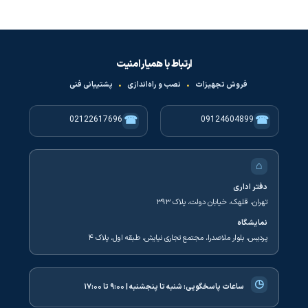
ارتباط با همیار امنیت
فروش تجهیزات
•
نصب و راه‌اندازی
•
پشتیبانی فنی
☎
☎
02122617696
09124604899
⌂
دفتر اداری
تهران، قلهک، خیابان دولت، پلاک ۳۹۳
نمایشگاه
پردیس، بلوار ملاصدرا، مجتمع تجاری نیایش، طبقه اول، پلاک ۴
◷
ساعات پاسخگویی:
شنبه تا پنجشنبه | ۹:۰۰ تا ۱۷:۰۰