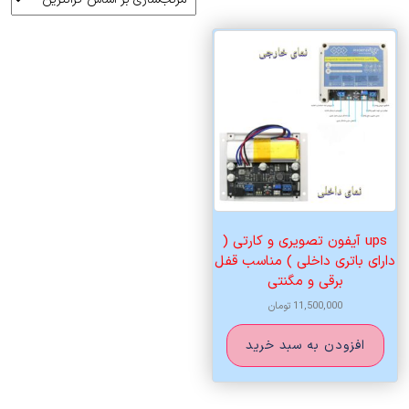
ups آیفون تصویری و کارتی (
دارای باتری داخلی ) مناسب قفل
برقی و مگنتی
11,500,000
تومان
افزودن به سبد خرید