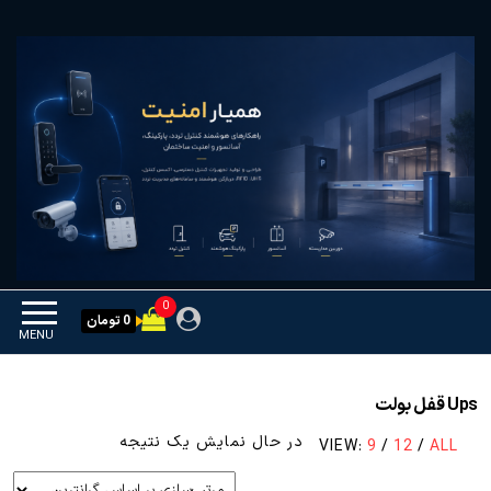
Ski
همیار امنیت
کنترل تردد و هوشمندسازی
t
تجهیزات
th
conten
0
0 تومان
MENU
Ups قفل بولت
در حال نمایش یک نتیجه
VIEW:
9
/
12
/
ALL