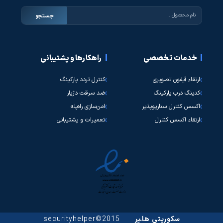
جستجو
خدمات تخصصی
راهکارها و پشتیبانی
ارتقاء آیفون تصویری
کنترل تردد پارکینگ
کدینگ درب پارکینگ
ضد سرقت دژیار
اکسس کنترل سناریوپذیر
امن‌سازی راه‌پله
ارتقاء اکسس کنترل
تعمیرات و پشتیبانی
سکوریتی هلپر
2015©securityhelper