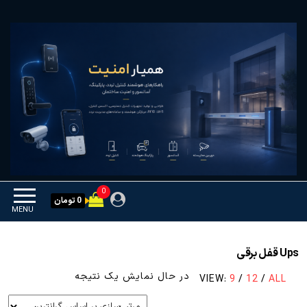
Ski
همیار امنیت
کنترل تردد و هوشمندسازی
t
تجهیزات
th
conten
0
0 تومان
MENU
Ups قفل برقی
در حال نمایش یک نتیجه
VIEW:
9
/
12
/
ALL