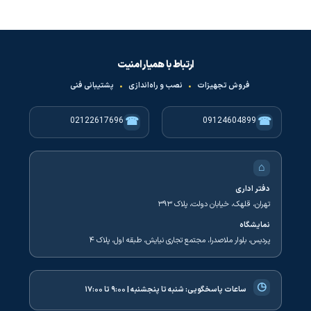
ارتباط با همیار امنیت
فروش تجهیزات
•
نصب و راه‌اندازی
•
پشتیبانی فنی
☎
☎
02122617696
09124604899
⌂
دفتر اداری
تهران، قلهک، خیابان دولت، پلاک ۳۹۳
نمایشگاه
پردیس، بلوار ملاصدرا، مجتمع تجاری نیایش، طبقه اول، پلاک ۴
◷
ساعات پاسخگویی:
شنبه تا پنجشنبه | ۹:۰۰ تا ۱۷:۰۰