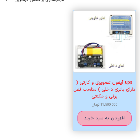
ups آیفون تصویری و کارتی (
دارای باتری داخلی ) مناسب قفل
برقی و مگنتی
11,500,000
تومان
افزودن به سبد خرید