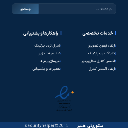
جستجو
خدمات تخصصی
راهکارها و پشتیبانی
ارتقاء آیفون تصویری
کنترل تردد پارکینگ
کدینگ درب پارکینگ
ضد سرقت دژیار
اکسس کنترل سناریوپذیر
امن‌سازی راه‌پله
ارتقاء اکسس کنترل
تعمیرات و پشتیبانی
سکوریتی هلپر
2015©securityhelper