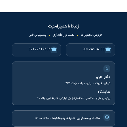
ارتباط با همیار امنیت
فروش تجهیزات
•
نصب و راه‌اندازی
•
پشتیبانی فنی
☎
☎
02122617696
09124604899
⌂
دفتر اداری
تهران، قلهک، خیابان دولت، پلاک ۳۹۳
نمایشگاه
پردیس، بلوار ملاصدرا، مجتمع تجاری نیایش، طبقه اول، پلاک ۴
◷
ساعات پاسخگویی:
شنبه تا پنجشنبه | ۹:۰۰ تا ۱۷:۰۰