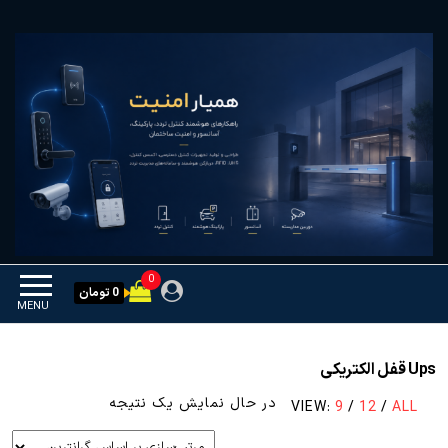
Ski
همیار امنیت
کنترل تردد و هوشمندسازی
t
تجهیزات
th
conten
0
0 تومان
MENU
Ups قفل الکتریکی
در حال نمایش یک نتیجه
VIEW:
9
/
12
/
ALL