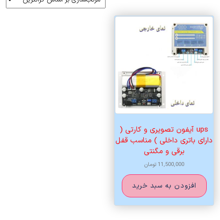
ups آیفون تصویری و کارتی (
دارای باتری داخلی ) مناسب قفل
برقی و مگنتی
11,500,000
تومان
افزودن به سبد خرید