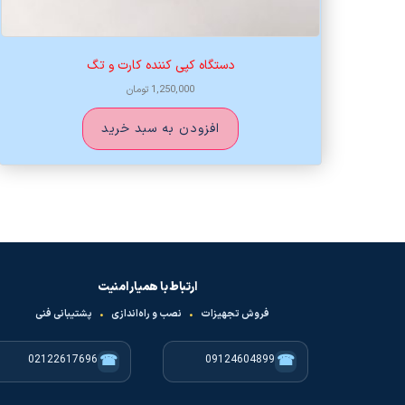
دستگاه کپی کننده کارت و تگ
1,250,000
تومان
افزودن به سبد خرید
ارتباط با همیار امنیت
فروش تجهیزات
•
نصب و راه‌اندازی
•
پشتیبانی فنی
☎
☎
02122617696
09124604899