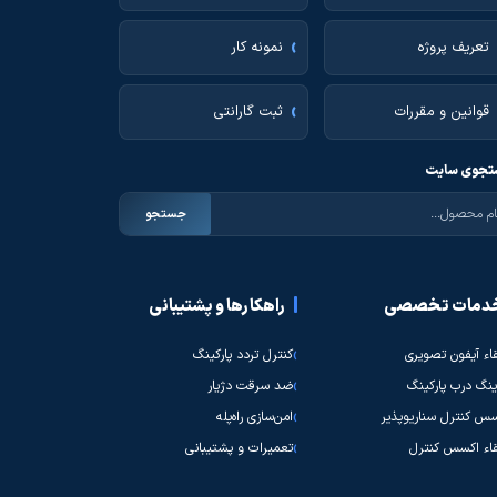
تعریف پروژه
نمونه کار
قوانین و مقررات
ثبت گارانتی
جوی سایت
جستجو
دمات تخصصی
راهکارها و پشتیبانی
قاء آیفون تصویری
کنترل تردد پارکینگ
نگ درب پارکینگ
ضد سرقت دژیار
س کنترل سناریوپذیر
امن‌سازی راه‌پله
قاء اکسس کنترل
تعمیرات و پشتیبانی