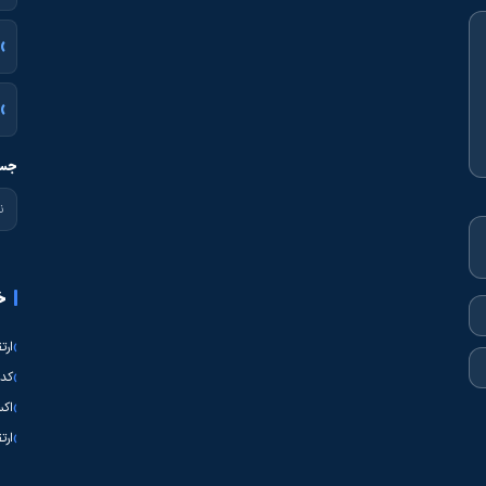
جست
خ
ارت
کدی
اکس
ارت