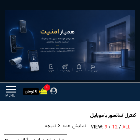
Ski
همیار امنیت
کنترل تردد و هوشمندسازی
t
تجهیزات
th
conten
0
0 تومان
MENU
کنترل آسانسور با موبایل
مرتب‌سازی
نمایش همه 3 نتیجه
VIEW:
9
/
12
/
ALL
بر