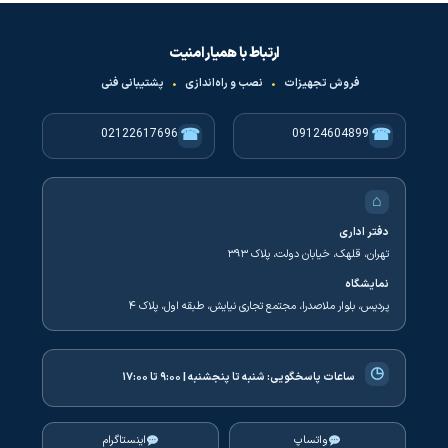
ارتباط با همیار امنیت
فروش تجهیزات
•
نصب و راه‌اندازی
•
پشتیبانی فنی
☎
☎
02122617696
09124604899
⌂
دفتر اداری
تهران، قلهک، خیابان دولت، پلاک ۳۹۳
نمایشگاه
پردیس، بلوار ملاصدرا، مجتمع تجاری نیایش، طبقه اول، پلاک ۴
◷
ساعات پاسخگویی:
شنبه تا پنجشنبه | ۹:۰۰ تا ۱۷:۰۰
واتساپ
اینستاگرام