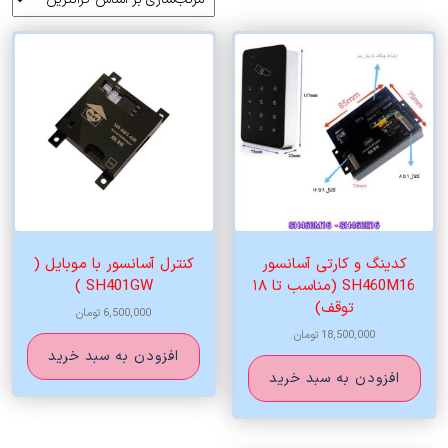
اساس
قیمت:
زیاد
به
کم
کدینگ و کارتی آسانسور
کنترل آسانسور با موبایل (
SH460M16 (مناسب تا ۱۸
SH401GW )
توقف)
6,500,000
تومان
18,500,000
تومان
افزودن به سبد خرید
افزودن به سبد خرید