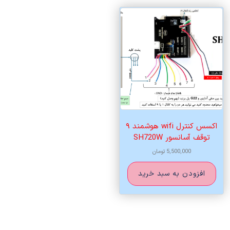
اکسس کنترل wifi هوشمند ۹
توقف آسانسور SH720W
5,500,000
تومان
افزودن به سبد خرید