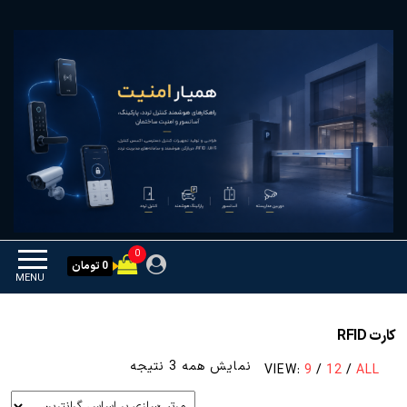
Ski
همیار امنیت
کنترل تردد و هوشمندسازی
t
تجهیزات
th
conten
0
0 تومان
MENU
کارت RFID
مرتب‌سازی
نمایش همه 3 نتیجه
VIEW:
9
/
12
/
ALL
بر