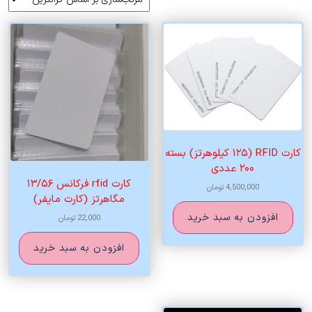
اساس
قیمت:
زیاد
به
کم
کارت RFID (۱۲۵ کیلوهرتز) بسته
۲۰۰ عددی
کارت rfid فرکانس ۱۳/۵۶
4,500,000
تومان
مگاهرتز (کارت مایفر)
افزودن به سبد خرید
22,000
تومان
افزودن به سبد خرید