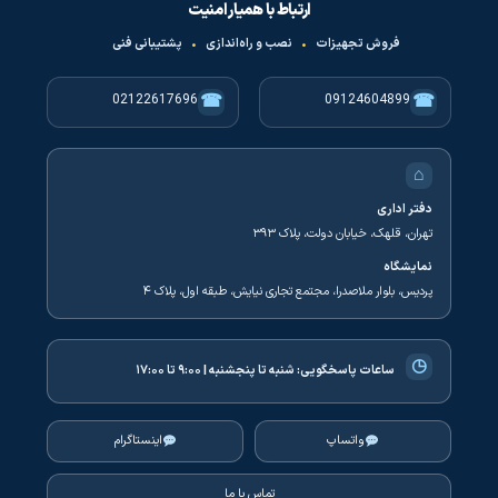
ارتباط با همیار امنیت
فروش تجهیزات
•
نصب و راه‌اندازی
•
پشتیبانی فنی
☎
☎
02122617696
09124604899
⌂
دفتر اداری
تهران، قلهک، خیابان دولت، پلاک ۳۹۳
نمایشگاه
پردیس، بلوار ملاصدرا، مجتمع تجاری نیایش، طبقه اول، پلاک ۴
◷
ساعات پاسخگویی:
شنبه تا پنجشنبه | ۹:۰۰ تا ۱۷:۰۰
واتساپ
اینستاگرام
تماس با ما