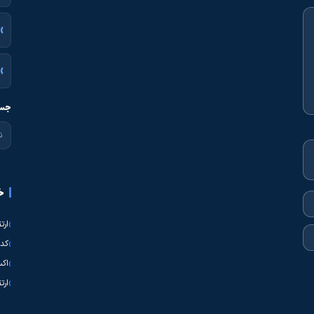
جست
خ
ارت
کدی
اکس
ارت