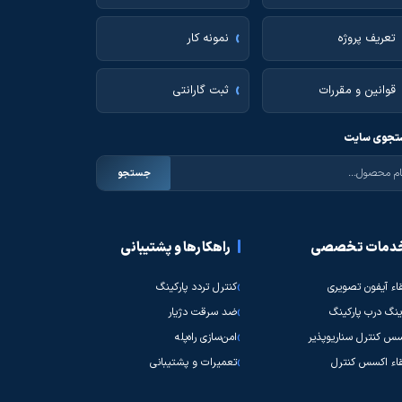
تعریف پروژه
نمونه کار
قوانین و مقررات
ثبت گارانتی
جوی سایت
جستجو
دمات تخصصی
راهکارها و پشتیبانی
قاء آیفون تصویری
کنترل تردد پارکینگ
نگ درب پارکینگ
ضد سرقت دژیار
س کنترل سناریوپذیر
امن‌سازی راه‌پله
قاء اکسس کنترل
تعمیرات و پشتیبانی