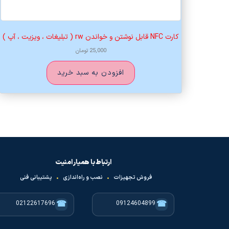
کارت NFC قابل نوشتن و خواندن rw ( تبلیغات ، ویزیت ، آپ )
25,000
تومان
افزودن به سبد خرید
ارتباط با همیار امنیت
فروش تجهیزات
•
نصب و راه‌اندازی
•
پشتیبانی فنی
☎
☎
02122617696
09124604899