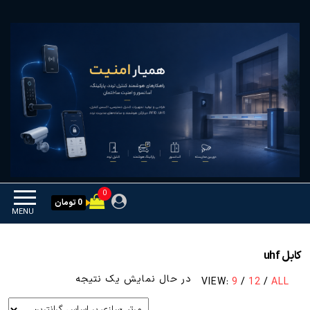
Ski
همیار امنیت
کنترل تردد و هوشمندسازی
t
تجهیزات
th
conten
0
0 تومان
MENU
کابل uhf
در حال نمایش یک نتیجه
VIEW:
9
/
12
/
ALL