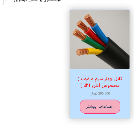
کابل چهار سیم مرغوب (
مخصوص آنتن uhf )
285,000
تومان
اطلاعات بیشتر