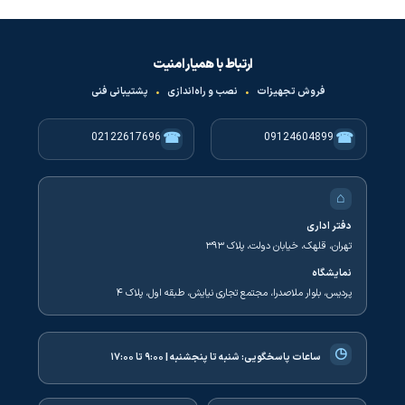
ارتباط با همیار امنیت
فروش تجهیزات
•
نصب و راه‌اندازی
•
پشتیبانی فنی
☎
☎
02122617696
09124604899
⌂
دفتر اداری
تهران، قلهک، خیابان دولت، پلاک ۳۹۳
نمایشگاه
پردیس، بلوار ملاصدرا، مجتمع تجاری نیایش، طبقه اول، پلاک ۴
◷
ساعات پاسخگویی:
شنبه تا پنجشنبه | ۹:۰۰ تا ۱۷:۰۰